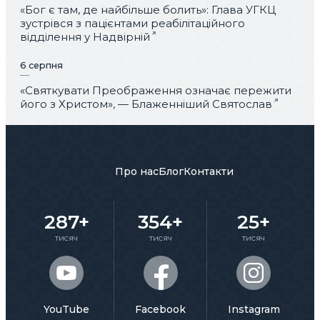
«Бог є там, де найбільше болить»: Глава УГКЦ
зустрівся з пацієнтами реабілітаційного
відділення у Надвірній
6 серпня
«Святкувати Преображення означає пережити
його з Христом», — Блаженніший Святослав
Про нас
Блог
Контакти
287+
354+
25+
тисяч
тисяч
тисяч
YouTube
Facebook
Instagram