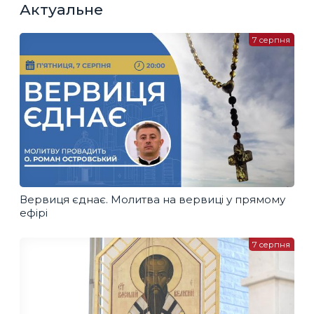
Актуальне
7 серпня
Вервиця єднає. Молитва на вервиці у прямому
ефірі
7 серпня