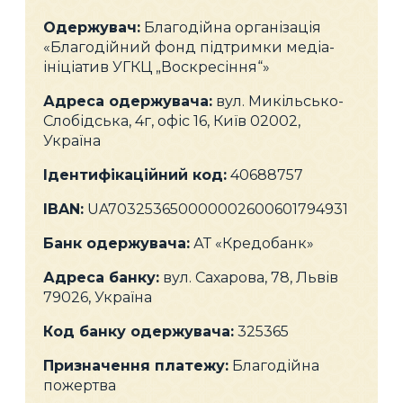
Одержувач:
Благодійна організація
«Благодійний фонд підтримки медіа-
ініціатив УГКЦ „Воскресіння“»
Адреса одержувача:
вул. Микільсько-
Слобідська, 4г, офіс 16, Київ 02002,
Україна
Ідентифікаційний код:
40688757
IBAN:
UA703253650000002600601794931
Банк одержувача:
АТ «Кредобанк»
Адреса банку:
вул. Сахарова, 78, Львів
79026, Україна
Код банку одержувача:
325365
Призначення платежу:
Благодійна
пожертва