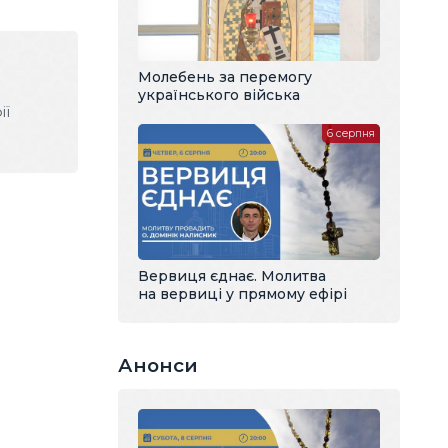
Молебень за перемогу
українського війська
ії
6 серпня
Вервиця єднає. Молитва
на вервиці у прямому ефірі
Анонси