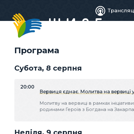
Живе
Трансляц
телебачен
Програма
Субота, 8 серпня
20:00
Вервиця єднає. Молитва на вервиці 
Молитву на вервиці в рамках ініціати
родинами Героїв з Богдана на Закарпат
Неділя, 9 серпня