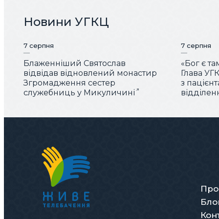
Новини УГКЦ
7 серпня
7 серпня
Блаженніший Святослав
«Бог є та
відвідав відновлений монастир
Глава УГК
Згромадження сестер
з пацієн
служебниць у Микуличині
відділен
Про
Бло
Кон