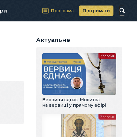
ри
Програма
Підтримати
Актуальне
7 серпня
Вервиця єднає. Молитва
на вервиці у прямому ефірі
7 серпня