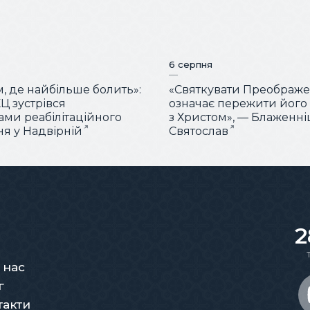
6 серпня
м, де найбільше болить»:
«Святкувати Преображ
Ц зустрівся
означає пережити його
тами реабілітаційного
з Христом», — Блаженн
ня у Надвірній
Святослав
2
 нас
г
такти