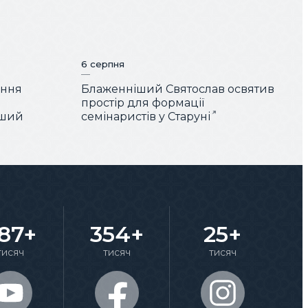
6 серпня
ення
Блаженніший Святослав освятив
простір для формації
іший
семінаристів у Старуні
87+
354+
25+
тисяч
тисяч
тисяч