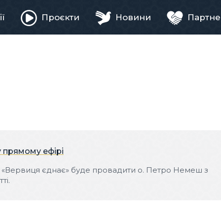
ії
Проєкти
Новини
Партне
ня
у прямому ефірі
ви «Вервиця єднає» буде провадити о. Петро Немеш з
ті.