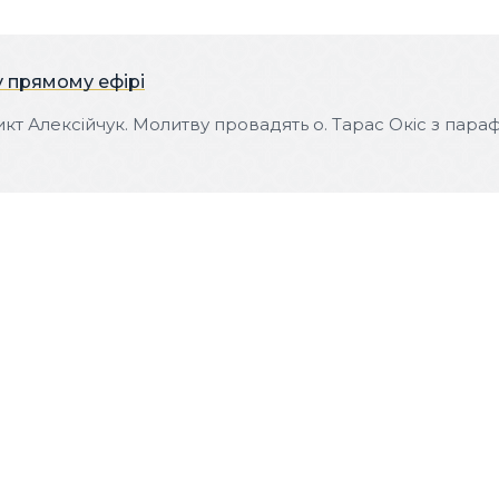
у прямому ефірі
 Алексійчук. Молитву провадять о. Тарас Окіс з параф