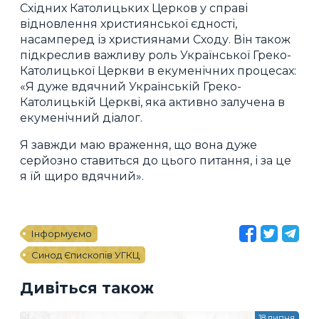
Східних Католицьких Церков у справі
відновлення християнської єдності,
насамперед із християнами Сходу. Він також
підкреслив важливу роль Української Греко-
Католицької Церкви в екуменічних процесах:
«Я дуже вдячний Українській Греко-
Католицькій Церкві, яка активно залучена в
екуменічний діалог.
Я завжди маю враження, що вона дуже
серйозно ставиться до цього питання, і за це
я їй щиро вдячний».
Інформуємо
Синод Єпископів УГКЦ
Дивіться також
18 липня