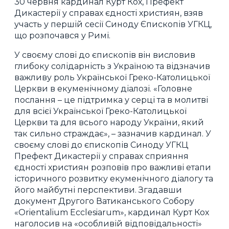
30 червня кардинал Курт Кох, Префект
Дикастерії у справах єдності християн, взяв
участь у першій сесії Синоду Єпископів УГКЦ,
що розпочався у Римі.
У своєму слові до єпископів він висловив
глибоку солідарність з Україною та відзначив
важливу роль Української Греко-Католицької
Церкви в екуменічному діалозі. «Головне
послання – це підтримка у серці та в молитві
для всієї Української Греко-Католицької
Церкви та для всього народу України, який
так сильно страждає», – зазначив кардинал. У
своєму слові до єпископів Синоду УГКЦ
Префект Дикастерії у справах сприяння
єдності християн розповів про важливі етапи
історичного розвитку екуменічного діалогу та
його майбутні перспективи. Згадавши
документ Другого Ватиканського Собору
«Orientalium Ecclesiarum», кардинал Курт Кох
наголосив на «особливій відповідальності»