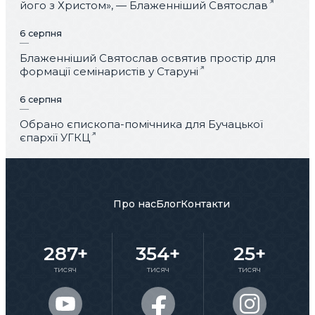
його з Христом», — Блаженніший Святослав
6 серпня
Блаженніший Святослав освятив простір для
формації семінаристів у Старуні
6 серпня
Обрано єпископа-помічника для Бучацької
єпархії УГКЦ
Про нас
Блог
Контакти
287+
354+
25+
тисяч
тисяч
тисяч