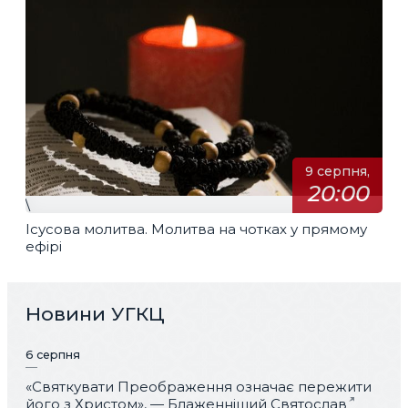
9 серпня,
20:00
\
Ісусова молитва. Молитва на чотках у прямому
ефірі
Новини УГКЦ
6 серпня
«Святкувати Преображення означає пережити
його з Христом», — Блаженніший Святослав