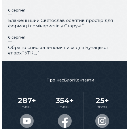
6 серпня
Блаженніший Святослав освятив простір для
формації семінаристів у Старуні
6 серпня
Обрано єпископа-помічника для Бучацької
єпархії УГКЦ
Про нас
Блог
Контакти
287+
354+
25+
тисяч
тисяч
тисяч