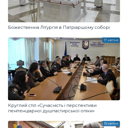
Божественна Літургія в Патріаршому соборі
17 квітня
Круглий стіл «Сучасність і перспективи
пенітенціарної душпастирської опіки»
15 квітня