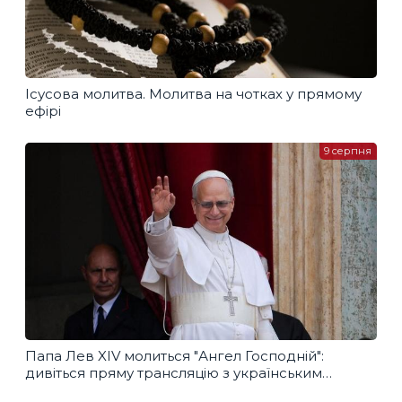
Ісусова молитва. Молитва на чотках у прямому
ефірі
9 серпня
Папа Лев XIV молиться "Ангел Господній":
дивіться пряму трансляцію з українським
перекладом