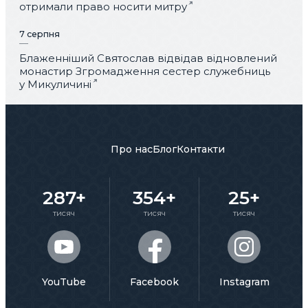
отримали право носити митру
7 серпня
Блаженніший Святослав відвідав відновлений
монастир Згромадження сестер служебниць
у Микуличині
Про нас
Блог
Контакти
287+
354+
25+
тисяч
тисяч
тисяч
YouTube
Facebook
Instagram