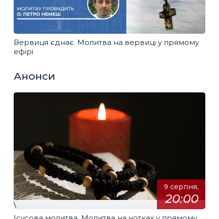
Вервиця єднає. Молитва на вервиці у прямому
ефірі
Анонси
9 серпня,
20:00
\
Ісусова молитва. Молитва на чотках у прямому