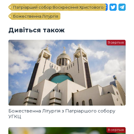
Патріарший собор Воскресіння Христового
Божественна Літургія
Дивіться також
9 серпня
Божественна Літургія з Патріаршого собору
УГКЦ
8 серпня