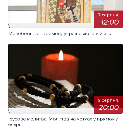
7 серпня,
12:00
\
Молебень за перемогу українського війська
9 серпня,
20:00
\
Ісусова молитва. Молитва на чотках у прямому
ефірі