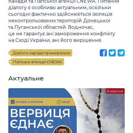
Канади та Папської агенції CNEWA. Питання
діалогу є особливо актуальним, оскільки
сьогодні фактично здійснюється ізоляція
неконтрольованих територій Донецької
та Луганської областей. Водночас,
це не гарантує ані замороження конфлікту
на Сході України, ані його вирішення.
Діалоги заради примирення
Папська агенція CNEWA
Актуальне
6 серпня