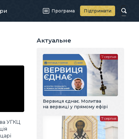
ри
Програма
Підтримати
Актуальне
7 серпня
Вервиця єднає. Молитва
на вервиці у прямому ефірі
7 серпня
ава УГКЦ
ція
ицарі