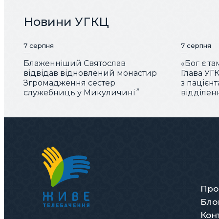
Новини УГКЦ
7 серпня
7 серпня
Блаженніший Святослав
«Бог є та
відвідав відновлений монастир
Глава УГК
Згромадження сестер
з пацієн
служебниць у Микуличині
відділен
Про
Бло
Кон