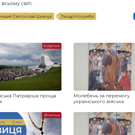
всьому світі.
ніший Святослав Шевчук
Лицарі Колумба
6 серпня
нська Патріарша проща
Молебень за перемогу
і
українського війська
28 липня