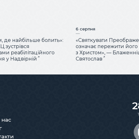
6 серпня
м, де найбільше болить»:
«Святкувати Преображ
Ц зустрівся
означає пережити його
тами реабілітаційного
з Христом», — Блаженн
ня у Надвірній
Святослав
2
 нас
г
такти