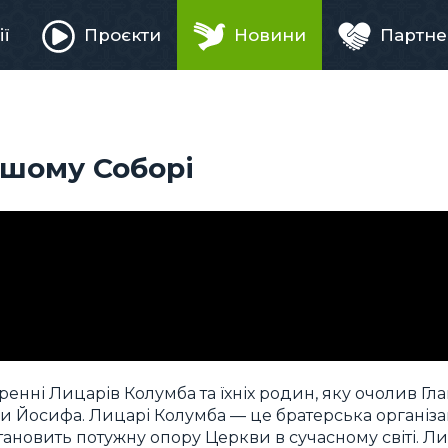
ії
Проєкти
Новини
Партне
ня
ршому Соборі
ренні Лицарів Колумба та їхніх родин, яку очолив Гл
и Йосифа. Лицарі Колумба — це братерська організа
становить потужну опору Церкви в сучасному світі. Л