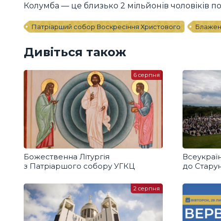
Колумба — це близько 2 мільйонів чоловіків по 
Патріарший собор Воскресіння Христового
Блажен
Дивіться також
6 серпня
Божественна Літургія
Всеукраї
з Патріаршого собору УГКЦ
до Старун
2 серпня