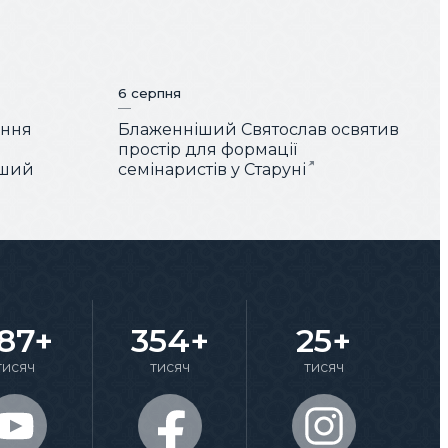
6 серпня
ення
Блаженніший Святослав освятив
простір для формації
іший
семінаристів у Старуні
87+
354+
25+
тисяч
тисяч
тисяч