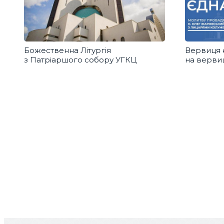
Божественна Літургія
Вервиця 
з Патріаршого собору УГКЦ
на вервиц