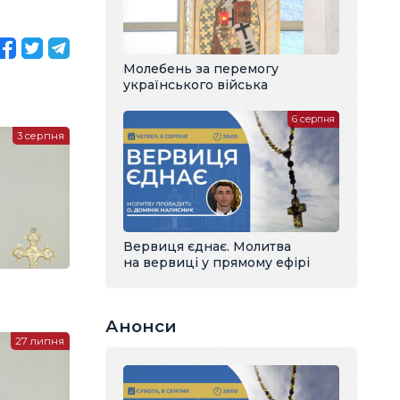
Молебень за перемогу
українського війська
6 серпня
3 серпня
Вервиця єднає. Молитва
на вервиці у прямому ефірі
Анонси
27 липня