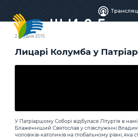
Живе
Трансляц
телебачен
2 грудня 2015
Лицарі Колумба у Патріа
У Патріаршому Соборі відбулася Літургія в намі
Блаженніший Святослав у співслужінні Владик
чоловіків-католиків на глобальному рівні, яка 