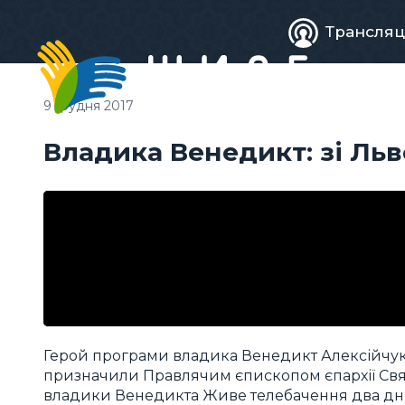
Живе
Трансляц
телебачен
9 грудня 2017
Владика Венедикт: зі Льв
Герой програми владика Венедикт Алексійчук.
призначили Правлячим єпископом єпархії Свято
владики Венедикта Живе телебачення два дні