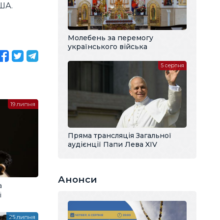
ША.
Молебень за перемогу
українського війська
5 серпня
19 липня
Пряма трансляція Загальної
аудієнції Папи Лева XIV
Анонси
а
і
25 липня