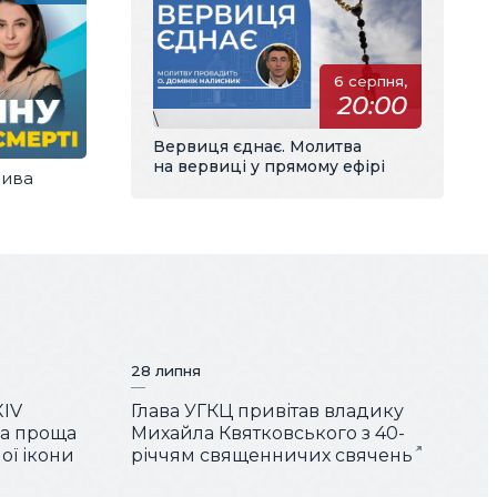
6 серпня,
20:00
\
Вервиця єднає. Молитва
на вервиці у прямому ефірі
дива
країні
28 липня
XIV
Глава УГКЦ привітав владику
ша проща
Михайла Квятковського з 40-
ої ікони
річчям священничих свячень