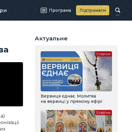
ри
Програма
Підтримати
Актуальне
ва
5 серпня
Вервиця єднає. Молитва
на вервиці у прямому ефірі
5 серпня
а)
онізації
их