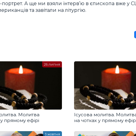
портрет. А ще ми взяли інтерв’ю в єпископа вже у С
риканців та завітали на літургію.
26 липня
олитва. Молитва
Ісусова молитва. Молитв
 у прямому ефірі
на чотках у прямому ефір
3 жовтня