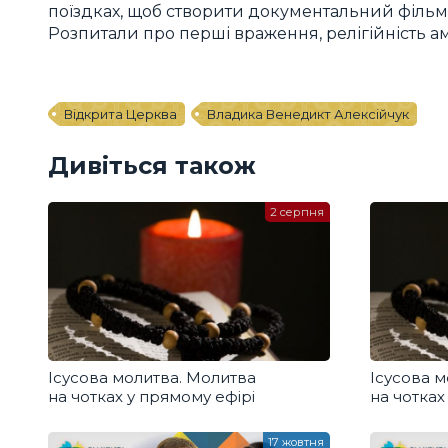
поїздках, щоб створити документальний фільм-
Розпитали про перші враження, релігійність аме
Відкрита Церква
Владика Венедикт Алексійчук
Дивіться також
2 серпня
Ісусова молитва. Молитва
Ісусова м
на чотках у прямому ефірі
на чотках
17 жовтня