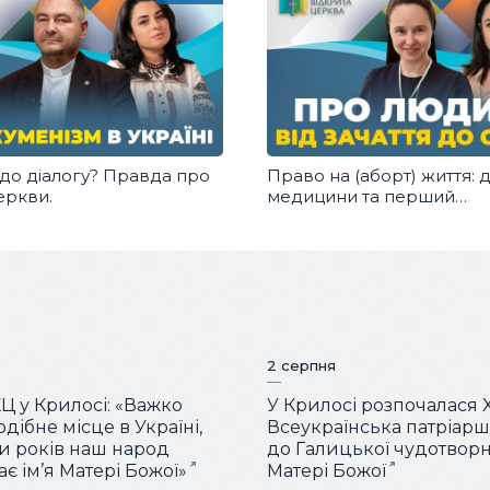
 до діалогу? Правда про
Право на (аборт) життя: 
еркви.
медицини та перший
перинатальний хоспіс в У
2 серпня
КЦ у Крилосі: «Важко
У Крилосі розпочалася 
дібне місце в Україні,
Всеукраїнська патріар
ки років наш народ
до Галицької чудотворн
є ім’я Матері Божої»
Матері Божої