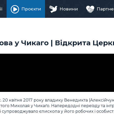
ії
Проєкти
Новини
Партне
ня
ова у Чикаго | Відкрита Церк
 20 квітня 2017 року владику Венедикта (Алексійчук
го Миколая у Чикаґо. Напередодні переїзду та інтр
 супроводжувало єпископа у його робочих і особист