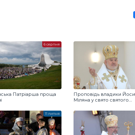
6 серпня
нська Патріарша проща
Проповідь владики Йос
і
Міляна у свято святого
Володимира
11 липня