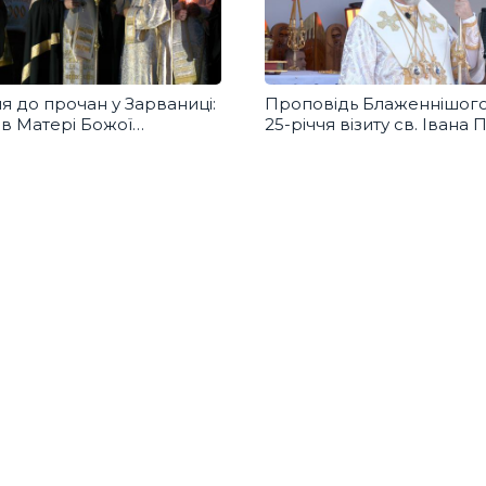
 до прочан у Зарваниці:
Проповідь Блаженнішого
в Матері Божої
25-річчя візиту св. Івана П
ивого миру та захисту
в