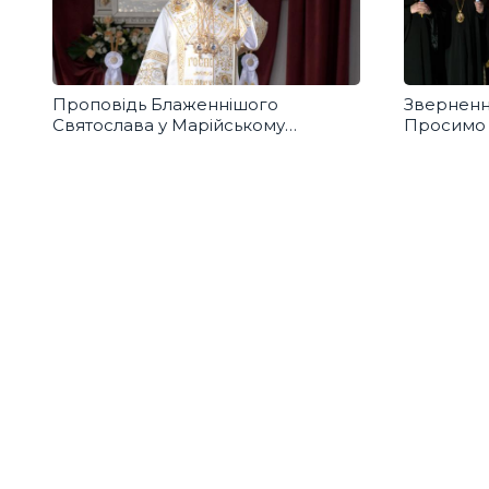
Проповідь Блаженнішого
Звернення
Святослава у Марійському
Просимо 
духовному центрі в Зарваниці
справедл
для воїні