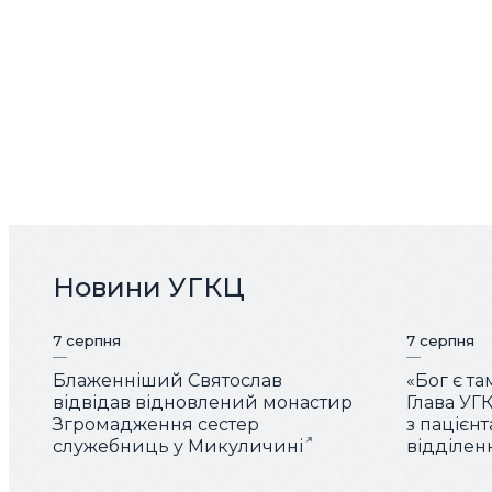
Новини УГКЦ
7 серпня
7 серпня
Блаженніший Святослав
«Бог є та
відвідав відновлений монастир
Глава УГК
Згромадження сестер
з пацієн
служебниць у Микуличині
відділен