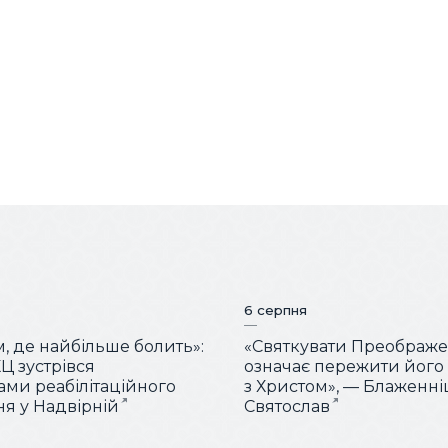
6 серпня
м, де найбільше болить»:
«Святкувати Преображ
Ц зустрівся
означає пережити його
тами реабілітаційного
з Христом», — Блаженн
ня у Надвірній
Святослав