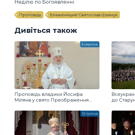
Неділю по Богоявленні
Проповідь
Блаженніший Святослав Шевчук
Дивіться також
6 серпня
Проповідь владики Йосифа
Всеукраї
Міляна у свято Преображення
до Старун
Господнього
12 липня