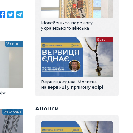
Молебень за перемогу
українського війська
6 серпня
15 липня
Вервиця єднає. Молитва
на вервиці у прямому ефірі
ифа
Анонси
28 червня