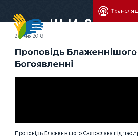
Живе
Трансляц
телебачен
21 січня 2018
Проповідь Блаженнішого 
Богоявленні
Проповідь Блаженнішого Святослава під час Ар