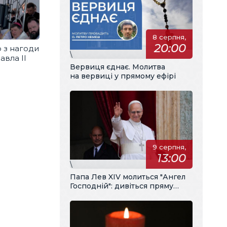
8 серпня,
20:00
 з нагоди
\
авла ІІ
Вервиця єднає. Молитва
на вервиці у прямому ефірі
9 серпня,
13:00
\
Папа Лев XIV молиться "Ангел
Господній": дивіться пряму
трансляцію з українським
перекладом