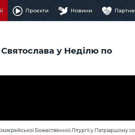
ії
Проєкти
Новини
Партне
ня
Святослава у Неділю по
хиєрейської Божественної Літургії у Патріаршому со