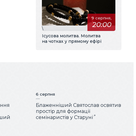
9 серпня,
20:00
\
Ісусова молитва. Молитва
на чотках у прямому ефірі
6 серпня
ення
Блаженніший Святослав освятив
простір для формації
іший
семінаристів у Старуні