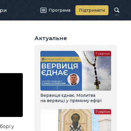
ри
Програма
Підтримати
Актуальне
7 серпня
Вервиця єднає. Молитва
на вервиці у прямому ефірі
7 серпня
борі у