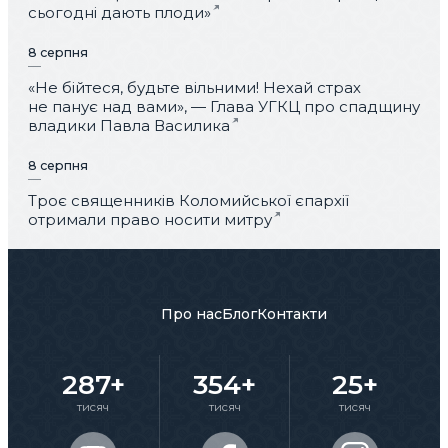
сьогодні дають плоди»
8 серпня
«Не бійтеся, будьте вільними! Нехай страх
не панує над вами», — Глава УГКЦ про спадщину
владики Павла Василика
8 серпня
Троє священників Коломийської єпархії
отримали право носити митру
Про нас
Блог
Контакти
287+
354+
25+
тисяч
тисяч
тисяч