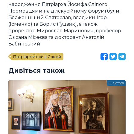
народження Патріарха Йосифа Сліпого.
Промовцями на дискусійному форумі були:
Блаженніший Святослав, владики Ігор
(Ісіченко) та Борис (Ґудзяк), а також
проректор Мирослав Маринович, професор
Оксана Міхеєва та докторант Анатолій
Бабинський
Патріарх Йосиф Сліпий
Дивіться також
21 лютого