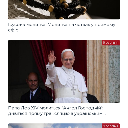
Ісусова молитва. Молитва на чотках у прямому
ефірі
9 серпня
Папа Лев XIV молиться "Ангел Господній":
дивіться пряму трансляцію з українським
перекладом
9 серпня