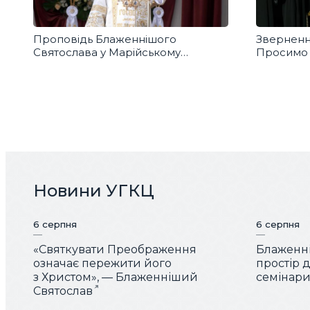
Проповідь Блаженнішого
Звернення
Святослава у Марійському
Просимо 
духовному центрі в Зарваниці
справедл
для воїні
Новини УГКЦ
6 серпня
6 серпня
«Святкувати Преображення
Блаженні
означає пережити його
простір 
з Христом», — Блаженніший
семінарис
Святослав