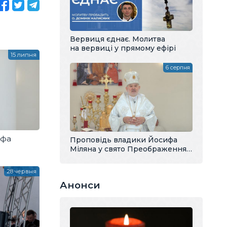
Вервиця єднає. Молитва
на вервиці у прямому ефірі
15 липня
6 серпня
ифа
Проповідь владики Йосифа
Міляна у свято Преображення
Господнього
28 червня
Анонси