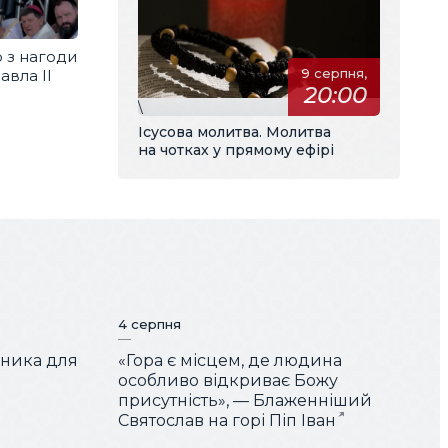
 з нагоди
9 серпня,
авла ІІ
20:00
\
Ісусова молитва. Молитва
на чотках у прямому ефірі
4 серпня
чника для
«Гора є місцем, де людина
особливо відкриває Божу
присутність», — Блаженніший
Святослав на горі Піп Іван