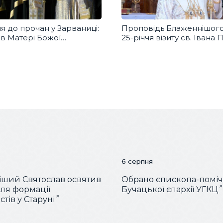
 до прочан у Зарваниці:
Проповідь Блаженнішого
в Матері Божої
25-річчя візиту св. Івана П
ивого миру та захисту
в
6 серпня
ший Святослав освятив
Обрано єпископа-помі
для формації
Бучацької єпархії УГКЦ
тів у Старуні