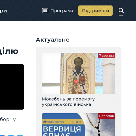
ри
Програма
Підтримати
Актуальне
ділю
7 серпня
Молебень за перемогу
українського війська
6 серпня
борі у