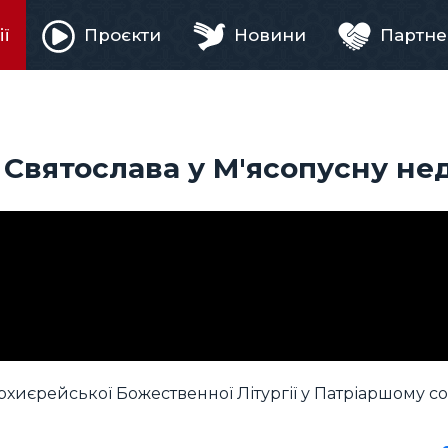
ії
Проєкти
Новини
Партне
ня
Святослава у М'ясопусну не
хиєрейської Божественної Літургії у Патріаршому со