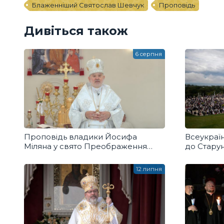
Блаженніший Святослав Шевчук
Проповідь
Дивіться також
6 серпня
Проповідь владики Йосифа
Всеукраї
Міляна у свято Преображення
до Старун
Господнього
12 липня