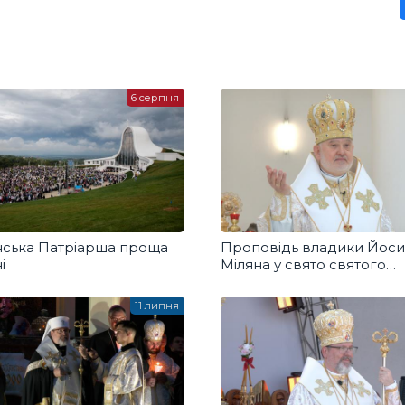
6 серпня
нська Патріарша проща
Проповідь владики Йос
і
Міляна у свято святого
Володимира
11 липня