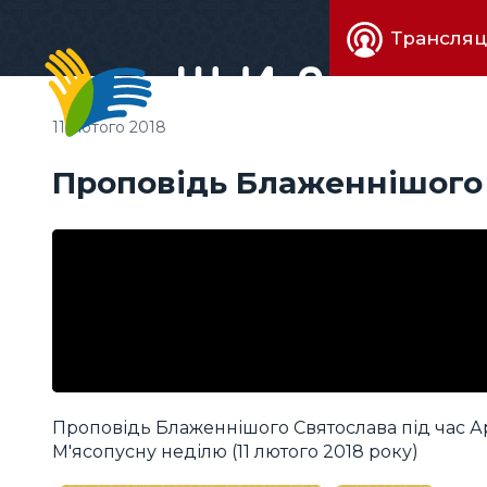
Живе
Трансляц
телебачен
11 лютого 2018
Проповідь Блаженнішого 
Проповідь Блаженнішого Святослава під час Ар
М'ясопусну неділю (11 лютого 2018 року)