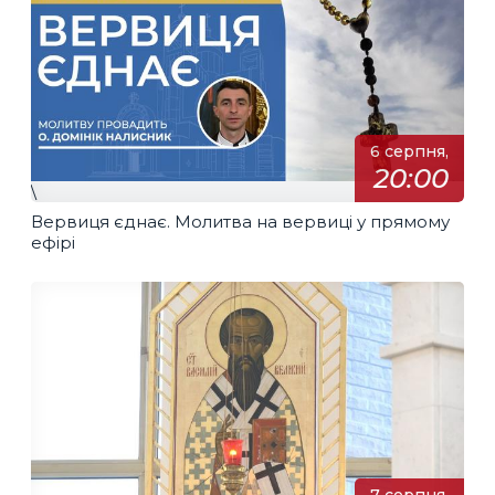
6 серпня,
20:00
\
Вервиця єднає. Молитва на вервиці у прямому
ефірі