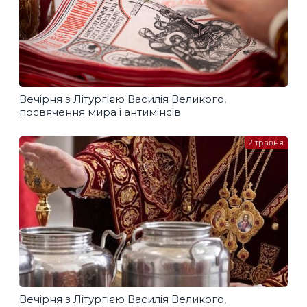
Вечірня з Літургією Василія Великого,
посвячення мира і антимінсів
2 травня
Вечірня з Літургією Василія Великого,