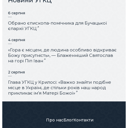
Новини УГКЦ
6 серпня
Обрано єпископа-помічника для Бучацької
єпархії УГКЦ
4 серпня
«Гора є місцем, де людина особливо відкриває
Божу присутність», — Блаженніший Святослав
на горі Піп Іван
2 серпня
Глава УГКЦ у Крилосі: «Важко знайти подібне
місце в Україні, де стільки років наш народ
прикликає ім’я Матері Божої»
Про нас
Блог
Контакти