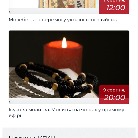
7 серпня,
12:00
\
Молебень за перемогу українського війська
9 серпня,
20:00
\
Ісусова молитва. Молитва на чотках у прямому
ефірі