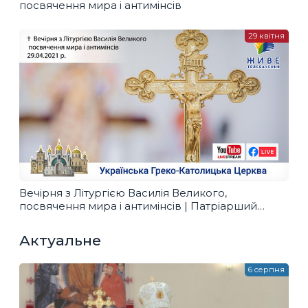
посвячення мира і антимінсів
29 квітня
Вечірня з Літургією Василія Великого,
посвячення мира і антимінсів | Патріарший
Собор, 29.04.2021
Актуальне
6 серпня