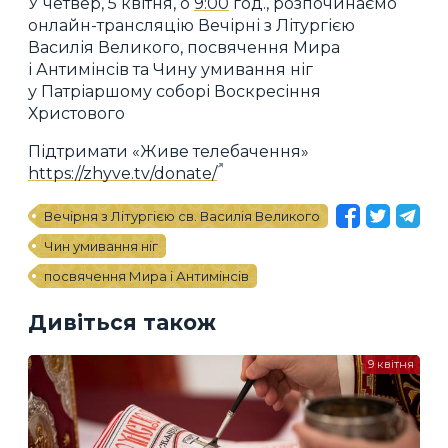
У четвер, 5 квітня, о
9:00
год., розпочинаємо
онлайн-трансляцію Вечірні з Літургією
Василія Великого, посвячення Мира
і Антимінсів та Чину умивання ніг
у Патріаршому соборі Воскресіння
Христового
Підтримати «Живе телебачення»
https://zhyve.tv/donate/
Вечірня з Літургією св. Василія Великого
Чин умивання ніг
посвячення Мира і Антимінсів
Дивіться також
9 квітня