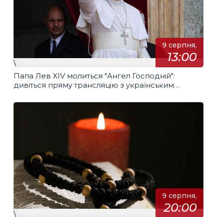
9 серпня,
13:00
\
Папа Лев XIV молиться "Ангел Господній":
дивіться пряму трансляцію з українським
перекладом
9 серпня,
20:00
\