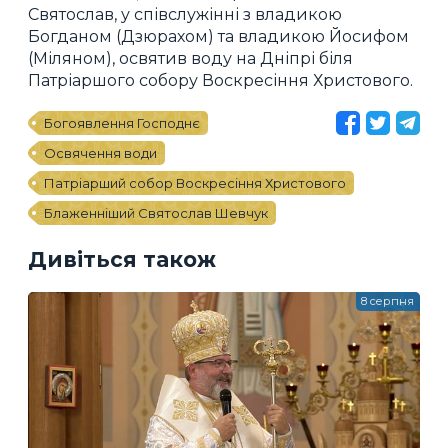
Святослав, у співслужінні з владикою
Богданом (Дзюрахом) та владикою Йосифом
(Міляном), освятив воду на Дніпрі біля
Патріаршого собору Воскресіння Христового.
Богоявлення Господнє
Освячення води
Патріарший собор Воскресіння Христового
Блаженніший Святослав Шевчук
Дивіться також
8 серпня