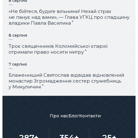
8 серпня
«Не бійтеся, будьте вільними! Нехай страх
не панує над вами», — Глава УГКЦ про спадщину
владики Павла Василика
8 серпня
Троє священників Коломийської єпархії
отримали право носити митру
7 серпня
Блаженніший Святослав відвідав відновлений
монастир Згромадження сестер служебниць
у Микуличині
Про нас
Блог
Контакти
287+
354+
25+