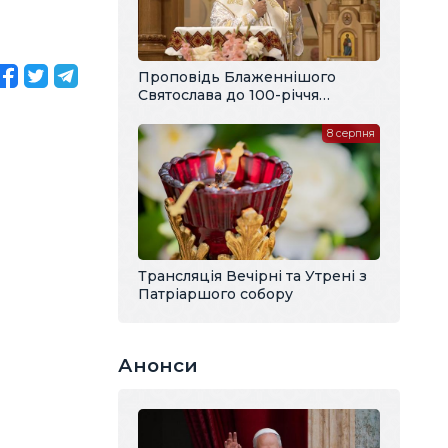
Проповідь Блаженнішого
Святослава до 100-річчя
владики Павла Василика
8 серпня
Трансляція Вечірні та Утрені з
Патріаршого собору
Анонси