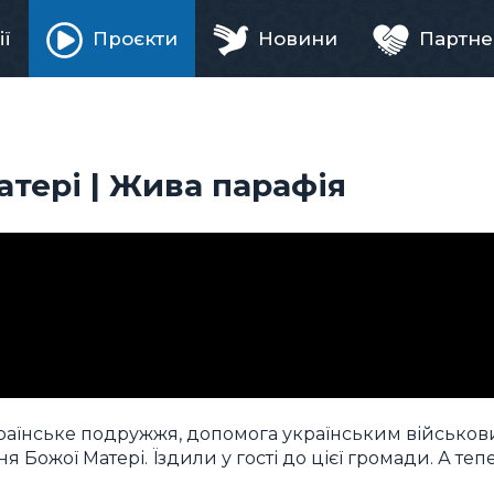
ії
Проєкти
Новини
Партне
ня
тері | Жива парафія
раїнське подружжя, допомога українським військов
 Божої Матері. Їздили у гості до цієї громади. А тепе