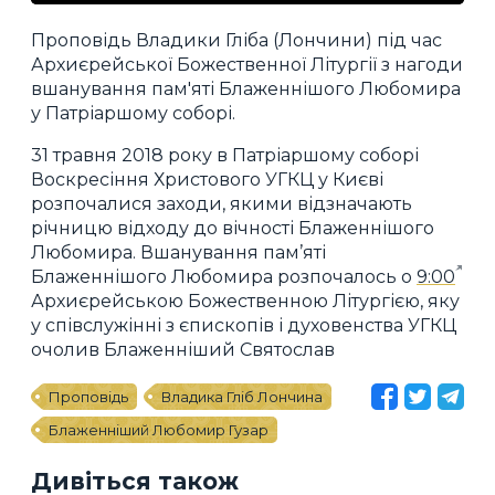
Проповідь Владики Гліба (Лончини) під час
Архиєрейської Божественної Літургії з нагоди
вшанування пам'яті Блаженнішого Любомира
у Патріаршому соборі.
31 травня 2018 року в Патріаршому соборі
Воскресіння Христового УГКЦ у Києві
розпочалися заходи, якими відзначають
річницю відходу до вічності Блаженнішого
Любомира. Вшанування пам’яті
Блаженнішого Любомира розпочалось о
9:00
Архиєрейською Божественною Літургією, яку
у співслужінні з єпископів і духовенства УГКЦ
очолив Блаженніший Святослав
Проповідь
Владика Гліб Лончина
Блаженніший Любомир Гузар
Дивіться також