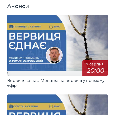
Анонси
7 серпня,
20:00
\
Вервиця єднає. Молитва на вервиці у прямому
ефірі