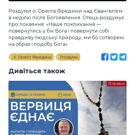
Роздуми о. Ореста Фредини над Євангелієм
в неділю після Богоявлення. Отець роздумує
про покаяння: «Наше покликання —
повернутись у бік Бога і повернути собі
правдиву людську природу, ми бо сотворені
на образ і подобу Бога»
о. Орест Фредина
Роздуми
Дивіться також
13 травня