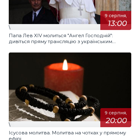
9 серпня,
13:00
\
Папа Лев XIV молиться "Ангел Господній":
дивіться пряму трансляцію з українським
перекладом
9 серпня,
20:00
\
Ісусова молитва. Молитва на чотках у прямому
ефірі