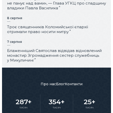
не панує над вами», — Глава УГКЦ про спадщину
владики Павла Василика
8 серпня
Троє священників Коломийської єпархії
отримали право носити митру
7 серпня
Блаженніший Святослав відвідав відновлений
монастир Згромадження сестер служебниць
у Микуличині
Про нас
Блог
Контакти
287+
354+
25+
тисяч
тисяч
тисяч