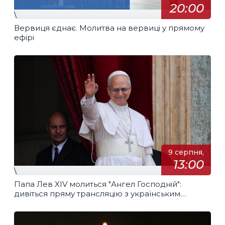
20:00
\
Вервиця єднає. Молитва на вервиці у прямому
ефірі
9 серпня,
13:00
\
Папа Лев XIV молиться "Ангел Господній":
дивіться пряму трансляцію з українським
перекладом