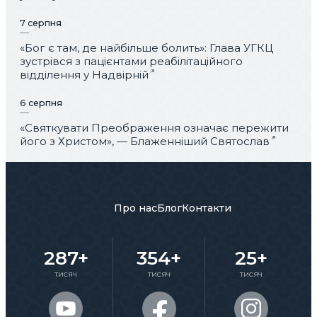
7 серпня
«Бог є там, де найбільше болить»: Глава УГКЦ
зустрівся з пацієнтами реабілітаційного
відділення у Надвірній
6 серпня
«Святкувати Преображення означає пережити
його з Христом», — Блаженніший Святослав
Про нас
Блог
Контакти
287+
354+
25+
тисяч
тисяч
тисяч