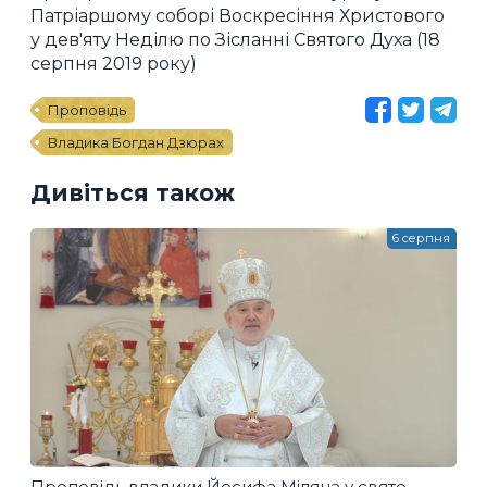
Патріаршому соборі Воскресіння Христового
у дев'яту Неділю по Зісланні Святого Духа (18
серпня 2019 року)
Проповідь
Владика Богдан Дзюрах
Дивіться також
6 серпня
Проповідь владики Йосифа Міляна у свято