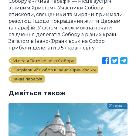
Собору є «Жива парафія — місце зустрічі
з живим Христом». Учасники Собору:
єпископи, священики та миряни приймали
резолюції щодо покращення життя Церкви
та парафій, У фільмі також можна почути
свідчення делегатів Собору з різних країн.
Загалом в Івано-Франківськ на Собор
прибули делегати з 57 країн світу.
VI сесія Патріаршого Собору
Патріарший Собор в Івано-Франківську
Жива парафія
Дивіться також
21 грудня