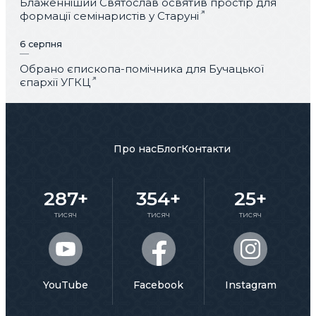
Блаженніший Святослав освятив простір для
формації семінаристів у Старуні
6 серпня
Обрано єпископа-помічника для Бучацької
єпархії УГКЦ
Про нас
Блог
Контакти
287+
354+
25+
тисяч
тисяч
тисяч
YouTube
Facebook
Instagram