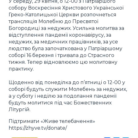
У середу, 29 квітня, о 12-00 з Патріаршого
собору Воскресіння Христового Української
Греко-Католицької Церкви розпочнеться
трансляція Молебню до Пресвятої
Богородиці за недужих. Усильна молитва за
відступлення пандемії коронавірусу, за
недужих, за медичних працівників, за усе
людство була започаткована у Патріаршому
соборі 16 березня і тривала до Страсного
тижня. Тепер відновлюємо цю молитовну
практику.
Щоденно від понеділка до п’ятниці о 12-00 у
соборі будуть служити Молебень за недужих,
а у суботу і неділю за подолання пандемії
будуть молитися під час Божественних
Літургій.
Підтримати «Живе телебачення»
https://zhyve.tv/donate/