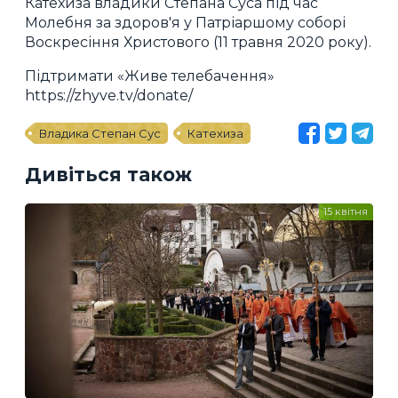
Катехиза владики Степана Суса під час
Молебня за здоров'я у Патріаршому соборі
Воскресіння Христового (11 травня 2020 року).
Підтримати «Живе телебачення»
https://zhyve.tv/donate/
Владика Степан Сус
Катехиза
Дивіться також
15 квітня