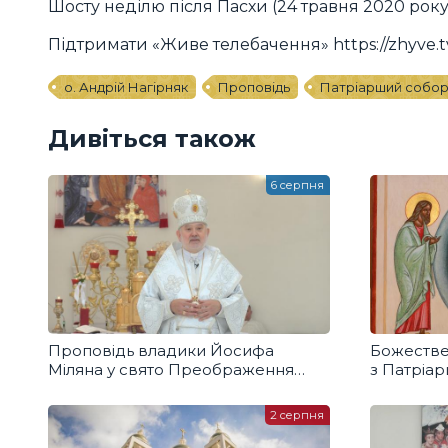
Шосту неділю після Пасхи (24 травня 2020 року
Підтримати «Живе телебачення» https://zhyve.t
о. Андрій Нагірняк
Проповідь
Патріарший собор
Дивіться також
6 серпня
Проповідь владики Йосифа
Божестве
Міляна у свято Преображення
з Патріа
Господнього
2 серпня