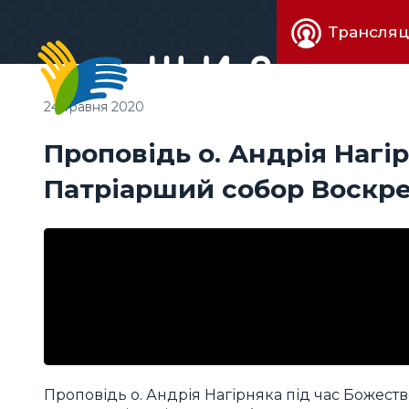
Живе
Трансляц
телебачен
24 травня 2020
Проповідь о. Андрія Нагі
Патріарший собор Воскре
Проповідь о. Андрія Нагірняка під час Божеств