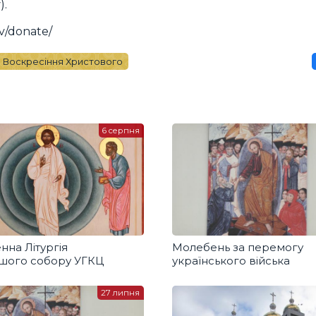
).
v/donate/
 Воскресіння Христового
6 серпня
нна Літургія
Молебень за перемогу
ршого собору УГКЦ
українського війська
27 липня