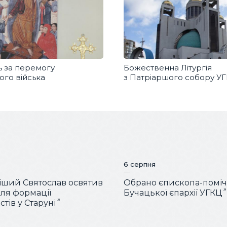
 за перемогу
Божественна Літургія
ого війська
з Патріаршого собору У
6 серпня
ший Святослав освятив
Обрано єпископа-помі
для формації
Бучацької єпархії УГКЦ
тів у Старуні