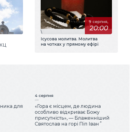
9 серпня,
20:00
\
Ісусова молитва. Молитва
на чотках у прямому ефірі
ГКЦ
4 серпня
чника для
«Гора є місцем, де людина
особливо відкриває Божу
присутність», — Блаженніший
Святослав на горі Піп Іван