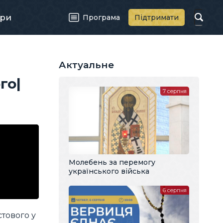
ри
Програма
Підтримати
Актуальне
го|
7 серпня
Молебень за перемогу
українського війська
6 серпня
стового у