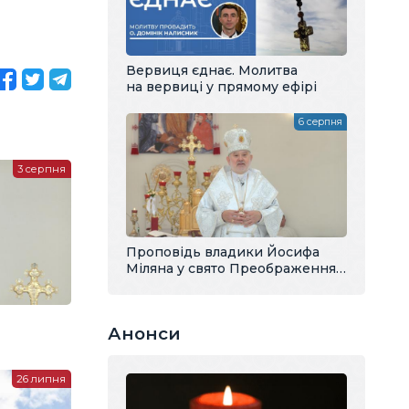
Вервиця єднає. Молитва
на вервиці у прямому ефірі
6 серпня
3 серпня
Проповідь владики Йосифа
Міляна у свято Преображення
Господнього
Анонси
26 липня