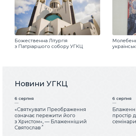
Божественна Літургія
Молебень
з Патріаршого собору УГКЦ
українськ
Новини УГКЦ
6 серпня
6 серпня
«Святкувати Преображення
Блаженні
означає пережити його
простір 
з Христом», — Блаженніший
семінарис
Святослав