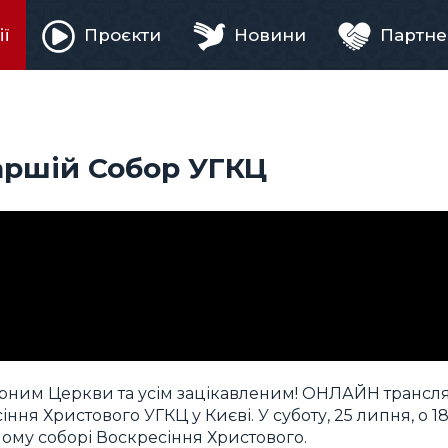
ії
Проєкти
Новини
Партне
ня
іаршій Собор УГКЦ
вірним Церкви та усім зацікавленим! ОНЛАЙН трансл
ння Христового УГКЦ у Києві. У суботу, 25 липня, о 18
шому соборі Воскресіння Христового.