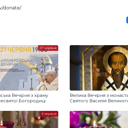
v/donate/
27 червня
ська Вечірня з храму
Велика Вечірня з монаст
ресвятої Богородиці
Святого Василія Великог
6 червня