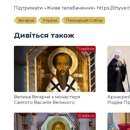
Підтримати «Живе телебачення» https://zhyve.t
Вечірня
Утреня
Патріаршій Собор
Дивіться також
1 серпня
Велика Вечірня з монастиря
Архиєрей
Святого Василія Великого
Різдва П
13 червня