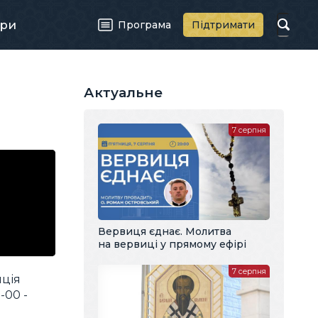
ри
Програма
Підтримати
Актуальне
7 серпня
Вервиця єднає. Молитва
на вервиці у прямому ефірі
7 серпня
яція
-00 -