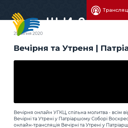
Живе
Трансляц
телебачен
25 липня 2020
Вечірня та Утреня | Патр
Вечірня онлайн УГКЦ, спільна молитва - всім 
Вечірні та Утрені у Патріаршому Соборі Воскресі
онлайн-трансляція Вечірні та Утрені у Патріар