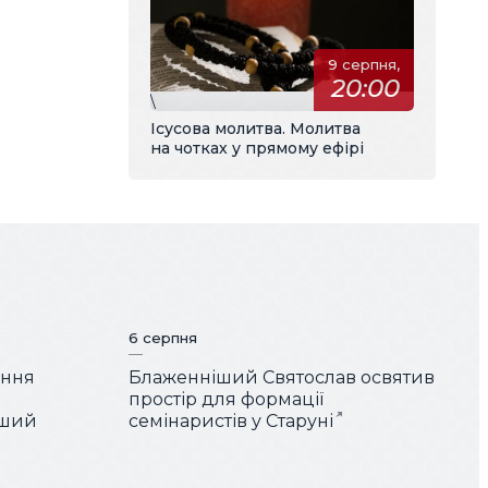
9 серпня,
20:00
\
Ісусова молитва. Молитва
на чотках у прямому ефірі
6 серпня
ення
Блаженніший Святослав освятив
простір для формації
іший
семінаристів у Старуні