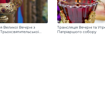
я Великої Вечірні з
Трансляція Вечірні та Утр
 Трьохсвятительської
Патріаршого собору
семінарії