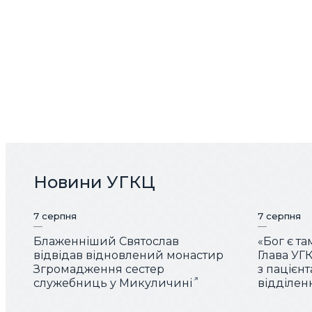
Новини УГКЦ
7 серпня
7 серпня
Блаженніший Святослав
«Бог є та
відвідав відновлений монастир
Глава УГК
Згромадження сестер
з пацієн
служебниць у Микуличині
відділен