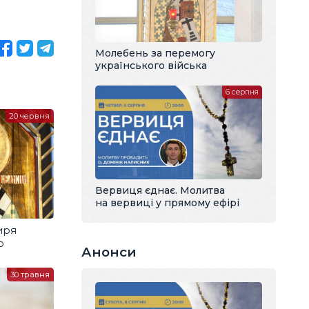
Молебень за перемогу
українського війська
6 серпня
20 червня
Вервиця єднає. Молитва
на вервиці у прямому ефірі
иря
о
Анонси
30 травня