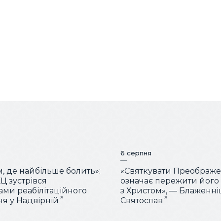
6 серпня
м, де найбільше болить»:
«Святкувати Преображ
Ц зустрівся
означає пережити його
тами реабілітаційного
з Христом», — Блаженн
ня у Надвірній
Святослав