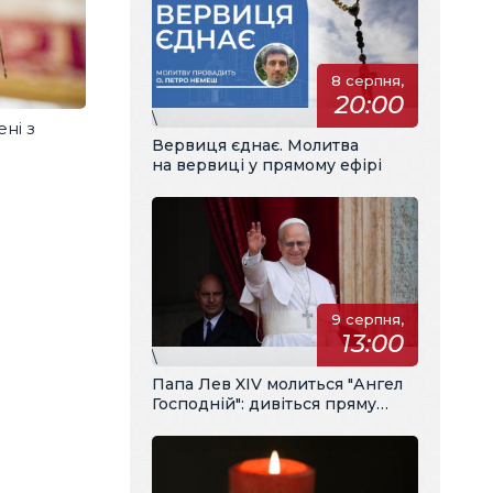
8 серпня,
20:00
\
ені з
Вервиця єднає. Молитва
на вервиці у прямому ефірі
9 серпня,
13:00
\
Папа Лев XIV молиться "Ангел
Господній": дивіться пряму
трансляцію з українським
перекладом