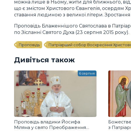
можна лише в Ньому, жити для ближнього, відд
що є змістом Христового Євангелія, осердям Х
ставання людиною з великої літери. Зростання у
Проповідь Блаженнішого Святослава в Патріар
по Зісланні Святого Духа (23 серпня 2015 року).
Проповідь
Патріарший собор Воскресіння Христов
Дивіться також
6 серпня
Проповідь владики Йосифа
Божестве
Міляна у свято Преображення
з Патріа