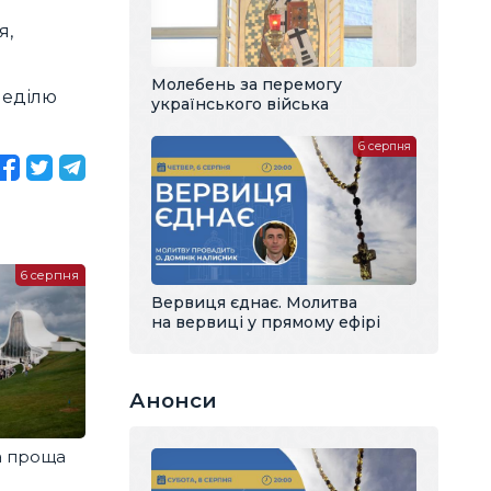
я,
Молебень за перемогу
неділю
українського війська
6 серпня
6 серпня
Вервиця єднає. Молитва
на вервиці у прямому ефірі
Анонси
а проща