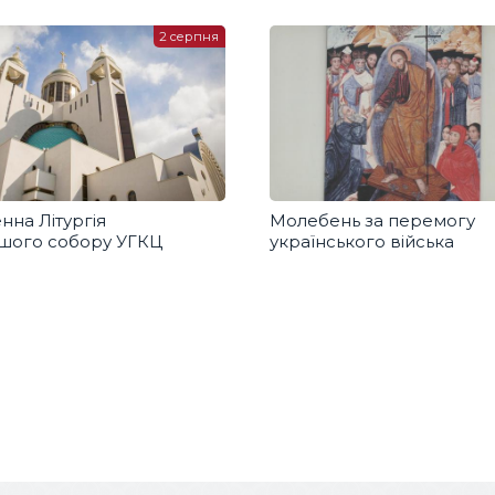
2 серпня
нна Літургія
Молебень за перемогу
ршого собору УГКЦ
українського війська