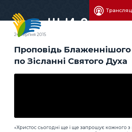
Живе
Трансляц
телебачен
24 серпня 2015
Проповідь Блаженнішого 
по Зісланні Святого Духа
«Христос сьогодні ще і ще запрошує кожного з н