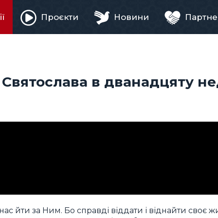
ії
Проєкти
Новини
Партне
ня
Святослава в дванадцяту н
ас йти за Ним. Бо справді віддати і віднайти своє ж