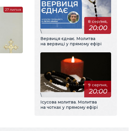
27 липня
8 серпня,
20:00
\
Вервиця єднає. Молитва
на вервиці у прямому ефірі
9 серпня,
20:00
\
Ісусова молитва. Молитва
на чотках у прямому ефірі