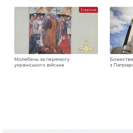
Господнього
3 серпня
Молебень за перемогу
Божестве
українського війська
з Патріа