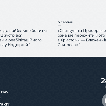
6 серпня
м, де найбільше болить»:
«Святкувати Преображ
Ц зустрівся
означає пережити його
тами реабілітаційного
з Христом», — Блаженн
ня у Надвірній
Святослав
2
 нас
г
такти