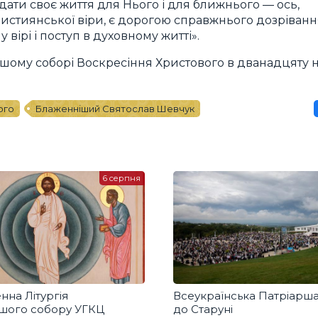
ати своє життя для Нього і для ближнього — ось,
ристиянської віри, є дорогою справжнього дозріванн
 вірі і поступ в духовному житті».
шому соборі Воскресіння Христового в дванадцяту 
ого
Блаженніший Святослав Шевчук
6 серпня
нна Літургія
Всеукраїнська Патріарш
ршого собору УГКЦ
до Старуні