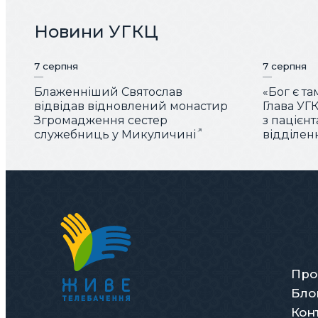
Новини УГКЦ
7 серпня
7 серпня
Блаженніший Святослав
«Бог є та
відвідав відновлений монастир
Глава УГК
Згромадження сестер
з пацієн
служебниць у Микуличині
відділен
Про
Бло
Кон