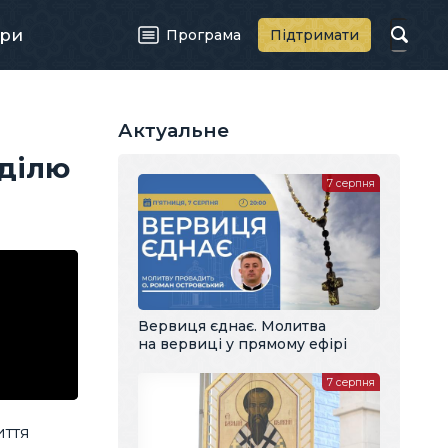
ри
Програма
Підтримати
Актуальне
еділю
7 серпня
Вервиця єднає. Молитва
на вервиці у прямому ефірі
7 серпня
иття