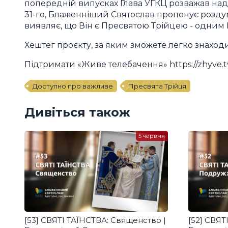
попередній випусках Глава УГКЦ розважав над 
31-го, Блаженніший Святослав пропонує роздум
виявляє, що Він є Пресвятою Трійцею - одним Б
Хештег проєкту, за яким зможете легко знаход
Підтримати «Живе телебачення» https://zhyve.t
Доступно про важливе
Пресвята Трійця
Дивіться також
5 червня
[53] СВЯТІ ТАЇНСТВА: Священство |
[52] СВЯТ