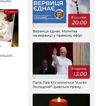
ніший
17 квітня
8 серпня,
20:00
\
Вервиця єднає. Молитва
на вервиці у прямому ефірі
нніший
9 серпня,
13:00
\
Папа Лев XIV молиться "Ангел
Господній": дивіться пряму
трансляцію з українським
перекладом