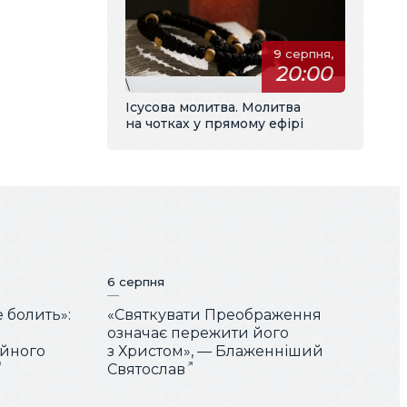
9 серпня,
20:00
\
Ісусова молитва. Молитва
на чотках у прямому ефірі
6 серпня
е болить»:
«Святкувати Преображення
означає пережити його
ійного
з Христом», — Блаженніший
Святослав