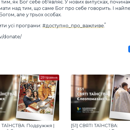
тим, як Бог себе об'являє. У нових випусках, почина
ати над тим, що саме Бог про себе говорить. І найп
огом, але у трьох особах.
ити усі програми:
#доступно_про_важливе
.
v/donate/
29 травня
І ТАЇНСТВА: Подружжя |
[51] СВЯТІ ТАЇНСТВА: