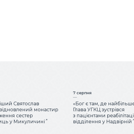
7 серпня
іший Святослав
«Бог є там, де найбільш
 відновлений монастир
Глава УГКЦ зустрівся
ження сестер
з пацієнтами реабілітац
иць у Микуличині
відділення у Надвірній