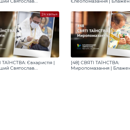
ший Святослав
Єлеопомазання | Блажен
о_про_важливе
Святослав
#доступно_про_важливе
24 квітня
І ТАЇНСТВА: Євхаристія |
[48] СВЯТІ ТАЇНСТВА:
ший Святослав
Миропомазання | Блаже
о_про_важливе
Святослав
#доступно_про_важливе