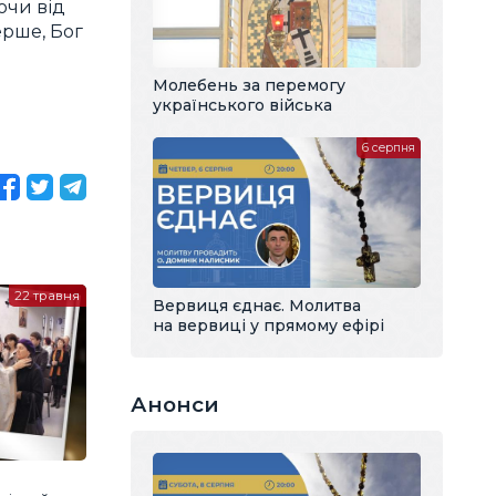
ючи від
ерше, Бог
Молебень за перемогу
українського війська
6 серпня
22 травня
Вервиця єднає. Молитва
на вервиці у прямому ефірі
Анонси