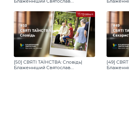
Блаженніший Святослав
Блаженні
#доступно_про_важливе
#доступн
15 травня
[50] СВЯТІ ТАЇНСТВА: Сповідь|
[49] СВЯТ
Блаженніший Святослав
Блаженні
#доступно_про_важливе
#доступн