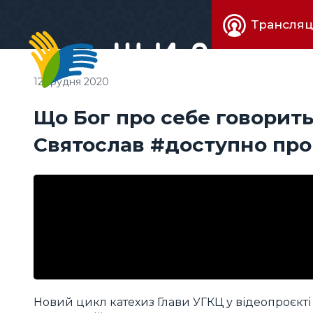
Живе
Трансляц
телебачен
12 грудня 2020
Що Бог про себе говорит
Святослав #доступно про 
Новий цикл катехиз Глави УГКЦ у відеопроєкт