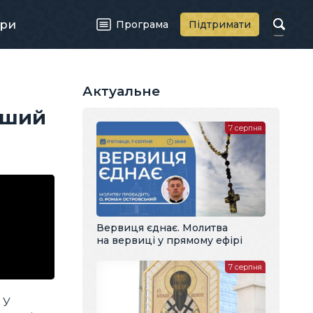
ри
Програма
Підтримати
Актуальне
іший
7 серпня
Вервиця єднає. Молитва
на вервиці у прямому ефірі
7 серпня
. У