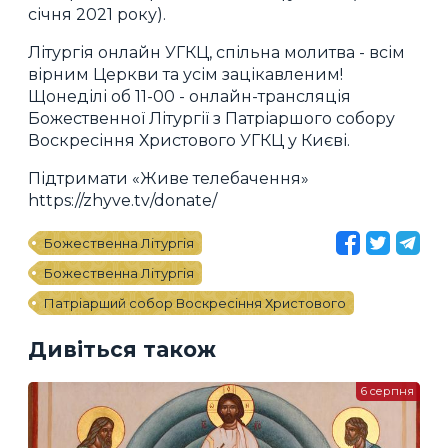
січня 2021 року).
Літургія онлайн УГКЦ, спільна молитва - всім
вірним Церкви та усім зацікавленим!
Щонеділі об 11-00 - онлайн-трансляція
Божественної Літургії з Патріаршого собору
Воскресіння Христового УГКЦ у Києві.
Підтримати «Живе телебачення»
https://zhyve.tv/donate/
Божественна Літургія
Божественна Літургія
Патріарший собор Воскресіння Христового
Дивіться також
6 серпня