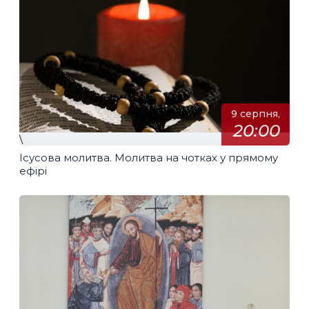
9 серпня,
20:00
\
Ісусова молитва. Молитва на чотках у прямому
ефірі