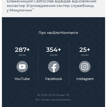
Блаженніший Святослав відвідав відновлений
монастир Згромадження сестер служебниць
у Микуличині
Про нас
Блог
Контакти
287+
354+
25+
тисяч
тисяч
тисяч
YouTube
Facebook
Instagram
© 2015–2026 Живе ТБ.
Всі права застережено.