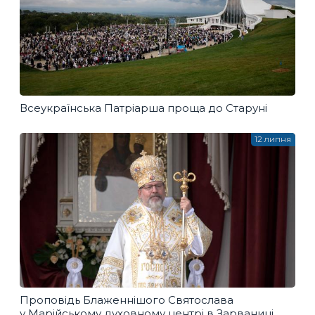
Всеукраїнська Патріарша проща до Старуні
12 липня
Проповідь Блаженнішого Святослава
у Марійському духовному центрі в Зарваниці