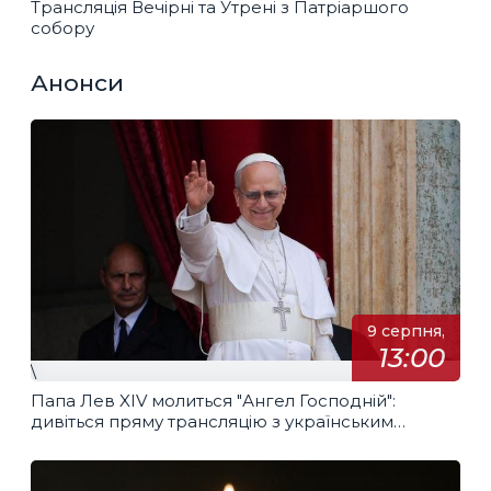
Трансляція Вечірні та Утрені з Патріаршого
собору
Анонси
9 серпня,
13:00
\
Папа Лев XIV молиться "Ангел Господній":
дивіться пряму трансляцію з українським
перекладом