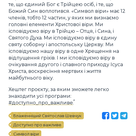
те, що єдиний Бог є Трійцею осіб, і те, що
Божий Син воплотився. «Символ віри» має 12
членів, тобто 12 частин, у яких ми визнаємо
головні елементи Христової віри. Ми
ісповідуємо віру в Трійцю – Отця, і Сина, і
Святого Духа. Ми ісповідуємо віру в єдину
святу соборну і апостольську Церкву. Ми
ісповідуємо нашу віру в одне Хрещення на
відпущення гріхів. І ми ісповідуємо віру в
очікування другого і славного приходу Ісуса
Христа, воскресіння мертвих і життя
майбутнього віку.
Хештег проєкту, за яким зможете легко
знаходити усі програми:
#доступно_про_важливе
​.
Блаженніший Святослав Шевчук
Доступно про важливе
Символ віри