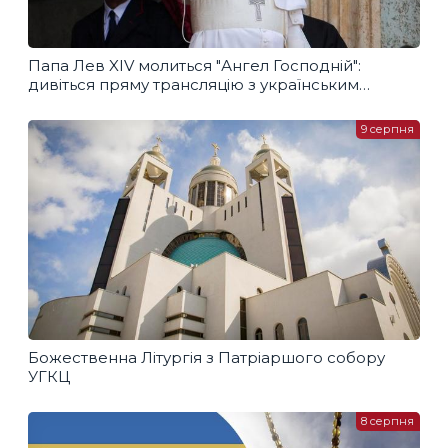
Папа Лев XIV молиться "Ангел Господній":
дивіться пряму трансляцію з українським
перекладом
9 серпня
Божественна Літургія з Патріаршого собору
УГКЦ
8 серпня