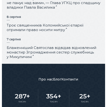
не панує над вами», — Глава УГКЦ про спадщину
владики Павла Василика
8 серпня
Троє священників Коломийської єпархії
отримали право носити митру
7 серпня
Блаженніший Святослав відвідав відновлений
монастир Згромадження сестер служебниць
у Микуличині
Про нас
Блог
Контакти
287+
354+
25+
тисяч
тисяч
тисяч