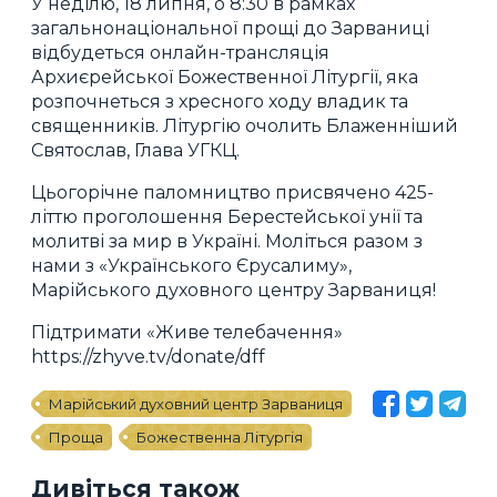
У неділю, 18 липня, о 8:30 в рамках
загальнонаціональної прощі до Зарваниці
відбудеться онлайн-трансляція
Архиєрейської Божественної Літургії, яка
розпочнеться з хресного ходу владик та
священників. Літургію очолить Блаженніший
Святослав, Глава УГКЦ.
Цьогорічне паломництво присвячено 425-
літтю проголошення Берестейської унії та
молитві за мир в Україні. Моліться разом з
нами з «Українського Єрусалиму»,
Марійського духовного центру Зарваниця!
Підтримати «Живе телебачення»
https://zhyve.tv/donate/dff
Марійський духовний центр Зарваниця
Проща
Божественна Літургія
Дивіться також