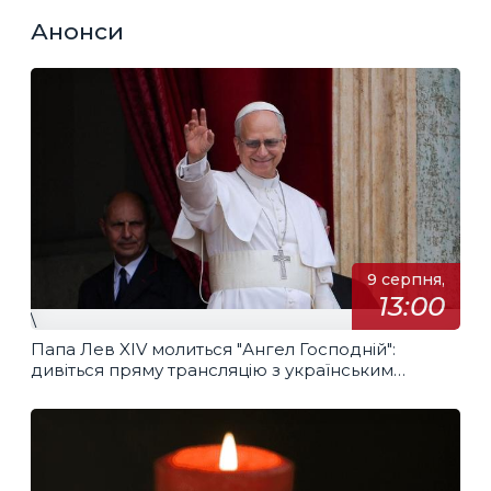
Анонси
9 серпня,
13:00
\
Папа Лев XIV молиться "Ангел Господній":
дивіться пряму трансляцію з українським
перекладом