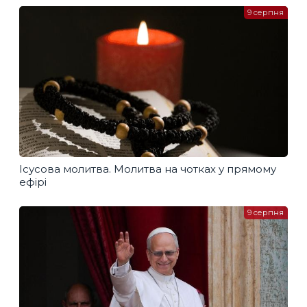
9 серпня
Ісусова молитва. Молитва на чотках у прямому
ефірі
9 серпня