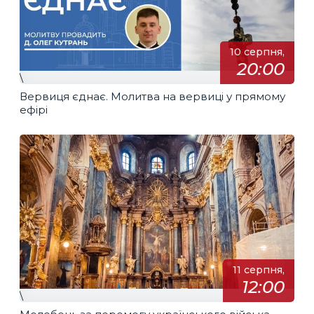
10 серпня,
20:00
\
Вервиця єднає. Молитва на вервиці у прямому
ефірі
11 серпня,
12:00
\