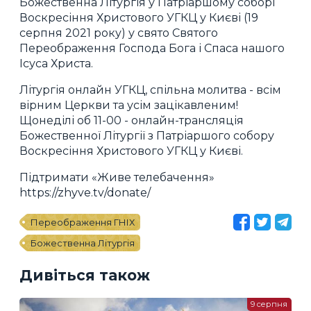
Божественна Літургія у Патріаршому соборі
Воскресіння Христового УГКЦ у Києві (19
серпня 2021 року) у свято Святого
Переображення Господа Бога і Спаса нашого
Ісуса Христа.
Літургія онлайн УГКЦ, спільна молитва - всім
вірним Церкви та усім зацікавленим!
Щонеділі об 11-00 - онлайн-трансляція
Божественної Літургії з Патріаршого собору
Воскресіння Христового УГКЦ у Києві.
Підтримати «Живе телебачення»
https://zhyve.tv/donate/
Переображення ГНІХ
Божественна Літургія
Дивіться також
9 серпня