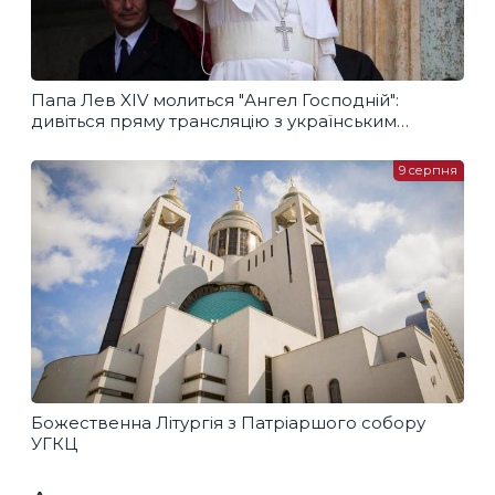
Папа Лев XIV молиться "Ангел Господній":
дивіться пряму трансляцію з українським
перекладом
9 серпня
Божественна Літургія з Патріаршого собору
УГКЦ