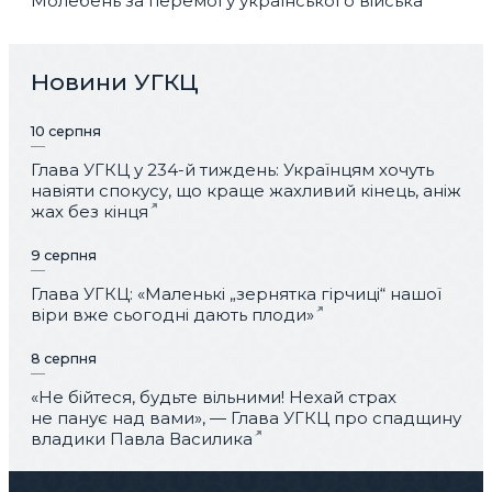
Молебень за перемогу українського війська
Новини УГКЦ
10 серпня
Глава УГКЦ у 234-й тиждень: Українцям хочуть
навіяти спокусу, що краще жахливий кінець, аніж
жах без кінця
9 серпня
Глава УГКЦ: «Маленькі „зернятка гірчиці“ нашої
віри вже сьогодні дають плоди»
8 серпня
«Не бійтеся, будьте вільними! Нехай страх
не панує над вами», — Глава УГКЦ про спадщину
владики Павла Василика