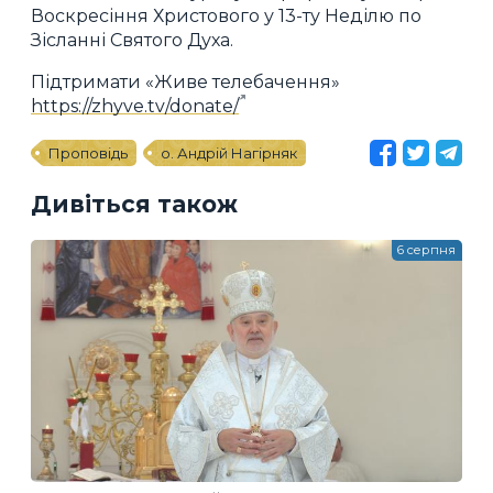
Воскресіння Христового у 13-ту Неділю по
Зісланні Святого Духа.
Підтримати «Живе телебачення»
https://zhyve.tv/donate/
Проповідь
о. Андрій Нагірняк
Дивіться також
6 серпня