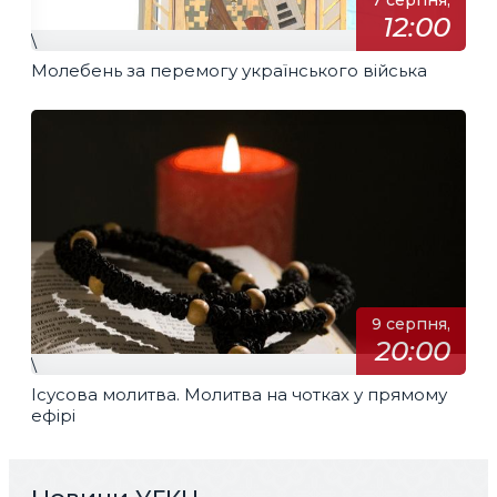
7 серпня,
12:00
\
Молебень за перемогу українського війська
9 серпня,
20:00
\
Ісусова молитва. Молитва на чотках у прямому
ефірі