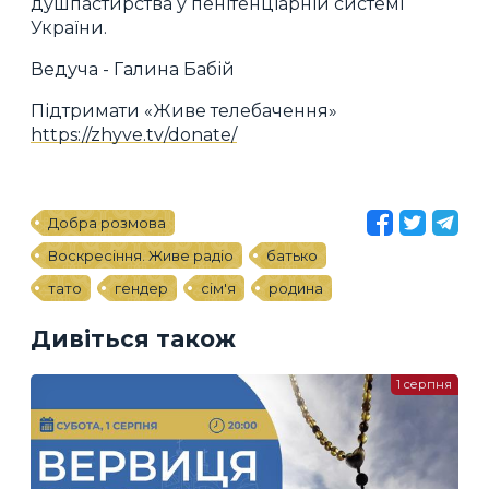
душпастирства у пенітенціарній системі
України.
Ведуча - Галина Бабій
Підтримати «Живе телебачення»
https://zhyve.tv/donate/
Добра розмова
Воскресіння. Живе радіо
батько
тато
гендер
сім'я
родина
Дивіться також
1 серпня