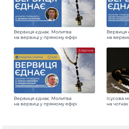
Вервиця єднає. Молитва
Вервиця 
на вервиці у прямому ефірі
на вервиц
3 серпня
Вервиця єднає. Молитва
Ісусова м
на вервиці у прямому ефірі
на чотках