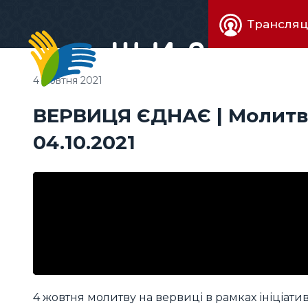
Живе
Трансляц
телебачен
4 жовтня 2021
ВЕРВИЦЯ ЄДНАЄ | Молитва
04.10.2021
4 жовтня молитву на вервиці в рамках ініціат