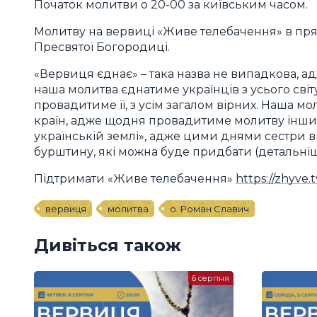
Початок молитви о 20-00 за київським часом.
Молитву на вервиці «Живе телебачення» в пр
Пресвятої Богородиці.
«Вервиця єднає» – така назва не випадкова, ад
наша молитва єднатиме українців з усього сві
провадитиме її, з усім загалом вірних. Наша мо
країн, адже щодня провадитиме молитву інший
українській землі», адже цими днями сестри 
бурштину, які можна буде придбати (детальніш
Підтримати «Живе телебачення»
https://zhyve.
вервиця
молитва
о. Роман Славич
Дивіться також
6 серпня