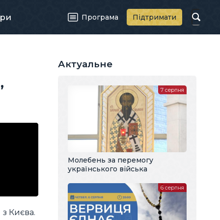
ри
Програма
Підтримати
Актуальне
,
7 серпня
Молебень за перемогу
українського війська
6 серпня
 з Києва.