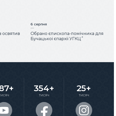
6 серпня
 освятив
Обрано єпископа-помічника для
Бучацької єпархії УГКЦ
87+
354+
25+
тисяч
тисяч
тисяч