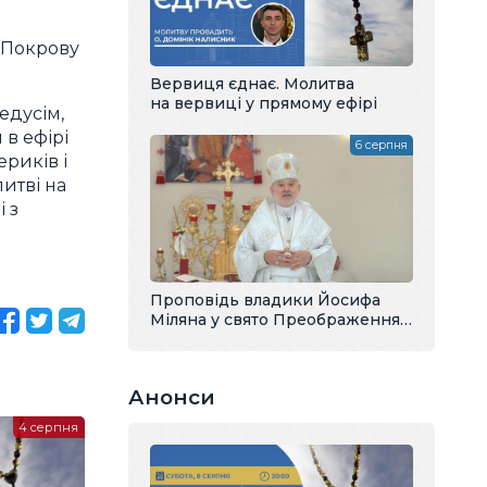
 Покрову
Вервиця єднає. Молитва
на вервиці у прямому ефірі
едусім,
в ефірі
6 серпня
ериків і
итві на
 з
Проповідь владики Йосифа
Міляна у свято Преображення
Господнього
Анонси
4 серпня