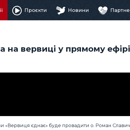
ії
Проєкти
Новини
Партне
ня
 на вервиці у прямому ефірі
иви «Вервиця єднає» буде провадити о. Роман Славич