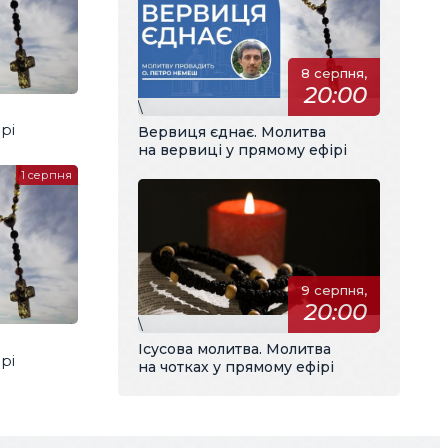
8 серпня,
20:00
\
рі
Вервиця єднає. Молитва
на вервиці у прямому ефірі
1 серпня
9 серпня,
20:00
\
Ісусова молитва. Молитва
рі
на чотках у прямому ефірі