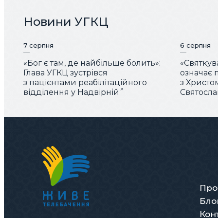
Новини УГКЦ
7 серпня
6 серпня
«Бог є там, де найбільше болить»:
«Святку
Глава УГКЦ зустрівся
означає 
з пацієнтами реабілітаційного
з Христо
відділення у Надвірній
Святосла
Про
Бло
Кон