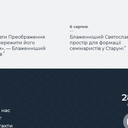
6 серпня
вати Преображення
Блаженніший Святослав
пережити його
простір для формації
м», — Блаженніший
семінаристів у Старуні
в
2
 нас
г
такти