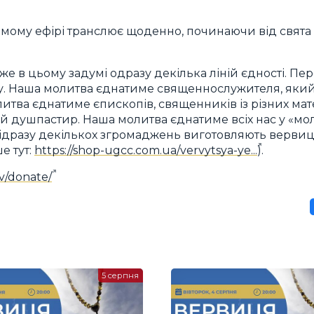
ямому ефірі транслює щоденно, починаючи від свята
же в цьому задумі одразу декілька ліній єдності. Пер
ту. Наша молитва єднатиме священнослужителя, який 
литва єднатиме єпископів, священників із різних мат
 душпастир. Наша молитва єднатиме всіх нас у «мол
відразу декількох згромаджень виготовляють вервиці
е тут:
https://shop-ugcc.com.ua/vervytsya-ye...
).
tv/donate/
5 серпня