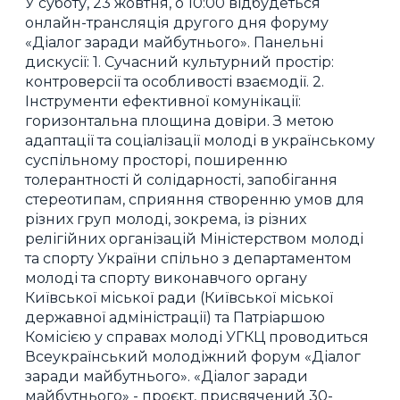
У суботу, 23 жовтня, о 10:00 відбудеться
онлайн-трансляція другого дня форуму
«Діалог заради майбутнього». Панельні
дискусії: 1. Сучасний культурний простір:
контроверсії та особливості взаємодії. 2.
Інструменти ефективної комунікації:
горизонтальна площина довіри. З метою
адаптації та соціалізації молоді в українському
суспільному просторі, поширенню
толерантності й солідарності, запобігання
стереотипам, сприяння створенню умов для
різних груп молоді, зокрема, із різних
релігійних організацій Міністерством молоді
та спорту України спільно з департаментом
молоді та спорту виконавчого органу
Київської міської ради (Київської міської
державної адміністрації) та Патріаршою
Комісією у справах молоді УГКЦ проводиться
Всеукраїнський молодіжний форум «Діалог
заради майбутнього». «Діалог заради
майбутнього» - проєкт, присвячений 30-