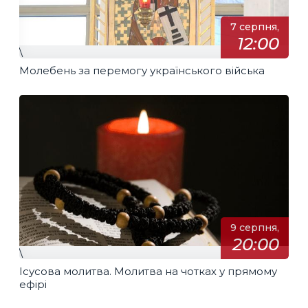
7 серпня,
12:00
\
Молебень за перемогу українського війська
9 серпня,
20:00
\
Ісусова молитва. Молитва на чотках у прямому
ефірі