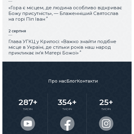
«Гора є місцем, де людина особливо відкриває
Божу присутність», — Блаженніший Святослав
на горі Піп Іван
2 серпня
Глава УГКЦ у Крилосі: «Важко знайти подібне
місце в Україні, де стільки років наш народ
прикликає ім’я Матері Божої»
Про нас
Блог
Контакти
287+
354+
25+
тисяч
тисяч
тисяч