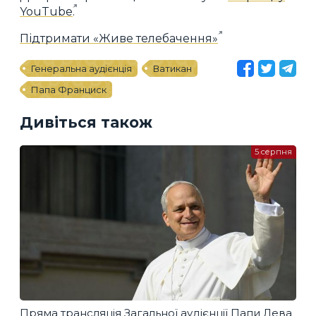
YouTube
.
Підтримати «Живе телебачення»
Генеральна аудієнція
Ватикан
Папа Франциск
Дивіться також
5 серпня
Пряма трансляція Загальної аудієнції Папи Лева