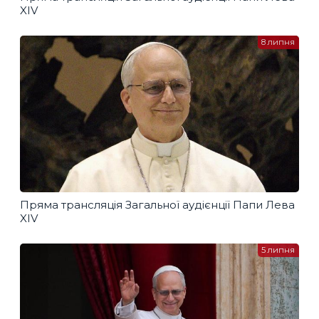
XIV
8 липня
Пряма трансляція Загальної аудієнції Папи Лева
XIV
5 липня