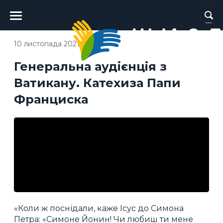
Головне
меню
10 листопада 2021
Генеральна аудієнція з
Ватикану. Катехиза Папи
Франциска
«Коли ж поснідали, каже Ісус до Симона
Петра: «Симоне Йонин! Чи любиш ти мене