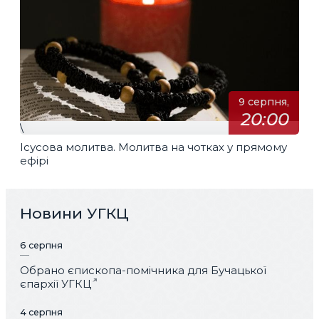
9 серпня,
20:00
\
Ісусова молитва. Молитва на чотках у прямому
ефірі
Новини УГКЦ
6 серпня
Обрано єпископа-помічника для Бучацької
єпархії УГКЦ
4 серпня