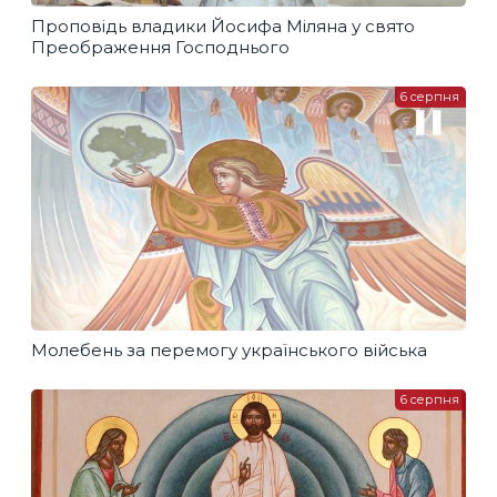
Проповідь владики Йосифа Міляна у свято
Преображення Господнього
6 серпня
Молебень за перемогу українського війська
6 серпня