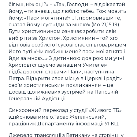
більш, ніж оці?» – «Так, Господи, – відрікає той
йому, – ти знаєш, що люблю тебе». Тож мовить
йому: «Паси мої ягнята!»… І, промовивши те,
сказав йому Ісус: «Іди за мною!» (Йо 21,15.19).
Бути християнином означає зробити свій
вибір іти за Христом. Християнин – той хто
відповів особисто Ісусові стає співтоваришем
Його путі. «Чи любиш мене? паси мої ягнята і
йди за мною…» З дитинною довірою ми учні
Христові слідуємо за нашим Учителем
підбадьорені словами Папи, наступника
Петра. Відкрити своє місце в Церкві і радіти
своїм християнським покликанням – це
досвід щотижневих зустрічей на Папській
Генеральній Аудієнції.
Синхронний переклад у студії «Живого ТБ»
здійснюватиме о.Тарас Жеплінський,
працівник Департаменту інформації УГКЦ.
Джерело: трансляції з Ватикану на
сторінці у