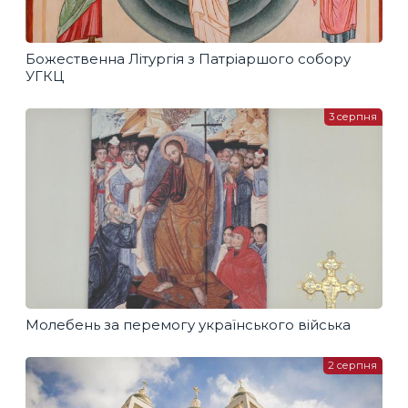
Божественна Літургія з Патріаршого собору
УГКЦ
3 серпня
Молебень за перемогу українського війська
2 серпня