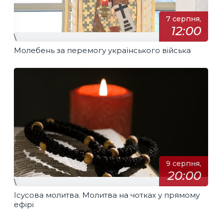
7 серпня,
12:00
\
Молебень за перемогу українського війська
9 серпня,
20:00
\
Ісусова молитва. Молитва на чотках у прямому
ефірі