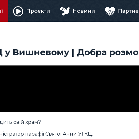
ії
Проєкти
Новини
Партне
ня
Ц у Вишневому | Добра розмо
дить свій храм?
ністратор парафії Святої Анни УГКЦ.