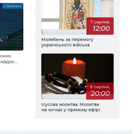
2 березня
7 серпня,
12:00
\
Молебень за перемогу
українського війська
боких
 надію
 Добра
9 серпня,
20:00
\
Ісусова молитва. Молитва
на чотках у прямому ефірі