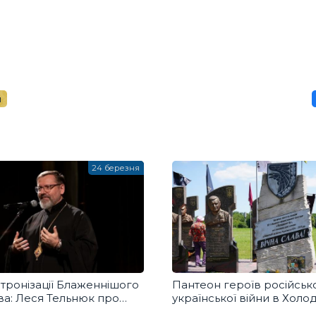
н
24 березня
інтронізації Блаженнішого
Пантеон героїв російськ
ва: Леся Тельнюк про
української війни в Холо
Патріарха
Яру. Хто і як його створ