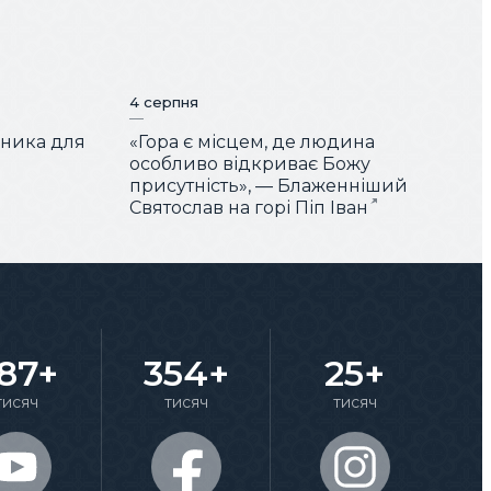
4 серпня
чника для
«Гора є місцем, де людина
особливо відкриває Божу
присутність», — Блаженніший
Святослав на горі Піп Іван
87+
354+
25+
тисяч
тисяч
тисяч