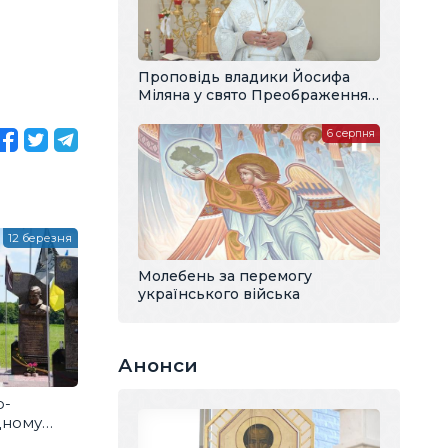
Проповідь владики Йосифа
Міляна у свято Преображення
Господнього
6 серпня
12 березня
Молебень за перемогу
українського війська
Анонси
о-
дному
ює? Добра