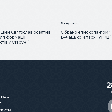
6 серпня
ший Святослав освятив
Обрано єпископа-помі
для формації
Бучацької єпархії УГКЦ
тів у Старуні
2
 нас
г
такти