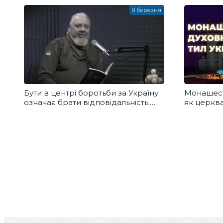
9 березня
Бути в центрі боротьби за Україну
Монашеств
означає брати відповідальність.
як церква
Добра розмова
суспільст