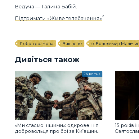
Ведуча — Галина Бабій.
Підтримати «Живе телебачення»
Добра розмова
Вишневе
о. Володимир Мальчи
Дивіться також
24 квітня
«Ми стаємо іншими»: одкровення
15 років 
добровольця про бої за Київщину
Святосла
та Запоріжжя
феномен 