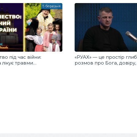
розмова
5 березня
о під час війни:
«РУАХ» — це простір гли
 лікує травми
розмов про Бога, довіру,
ва. Добра Розмова
та духовне відновлення.
Розмова