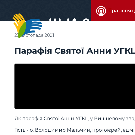
Живе
Трансляц
телебачен
23 листопада 2021
Парафія Святої Анни УГК
Як парафія Святої Анни УГКЦ у Вишневому зво
Гість - о. Володимир Мальчин, протоієрей, адмі