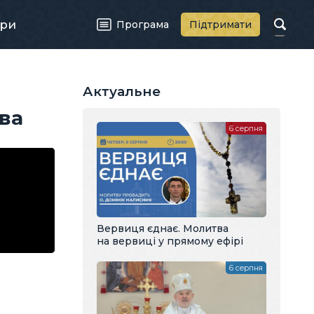
ри
Програма
Підтримати
Актуальне
ва
6 серпня
Вервиця єднає. Молитва
на вервиці у прямому ефірі
6 серпня