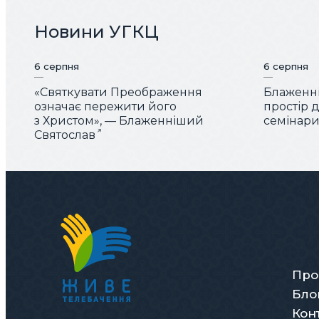
Новини УГКЦ
6 серпня
6 серпня
«Святкувати Преображення
Блаженні
означає пережити його
простір 
з Христом», — Блаженніший
семінарис
Святослав
Про
Бло
Кон