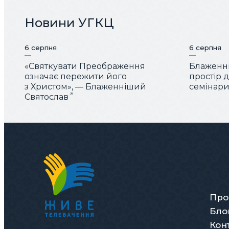
Новини УГКЦ
6 серпня
6 серпня
«Святкувати Преображення
Блаженні
означає пережити його
простір 
з Христом», — Блаженніший
семінарис
Святослав
Про
Бло
Кон