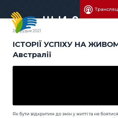
Живе
Трансляц
телебачен
28 грудня 2021
ІСТОРІЇ УСПІХУ НА ЖИВОМ
Австралії
Як бути відкритим до змін у житті та не бояти