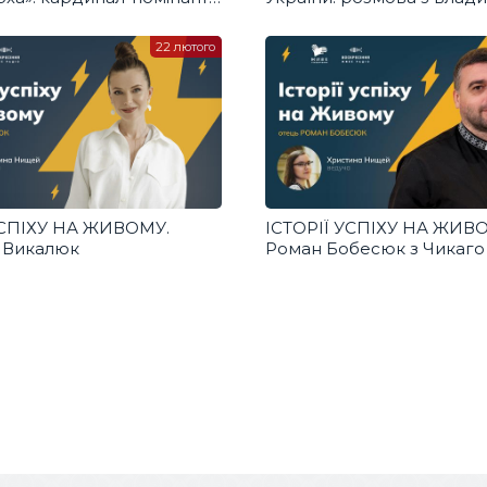
ичок про своє
Миколаєм Бичком. Живе 
ння
22 лютого
УСПІХУ НА ЖИВОМУ.
ІСТОРІЇ УСПІХУ НА ЖИВО
 Викалюк
Роман Бобесюк з Чикаго