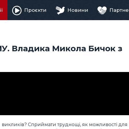
ії
Проєкти
Новини
Партне
ня
У. Владика Микола Бичок з
ся викликів? Сприймати труднощі, як можливості для