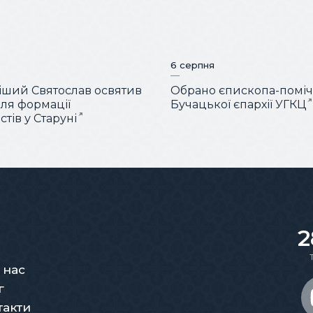
6 серпня
ший Святослав освятив
Обрано єпископа-помі
для формації
Бучацької єпархії УГКЦ
тів у Старуні
2
 нас
г
такти