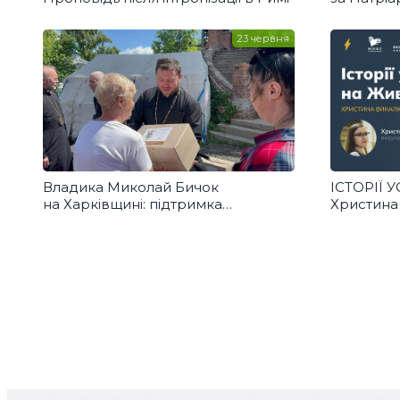
Микола Б
призначе
23 червня
Владика Миколай Бичок
ІСТОРІЇ 
на Харківщині: підтримка
Христина
та молитва у зруйнованому місті