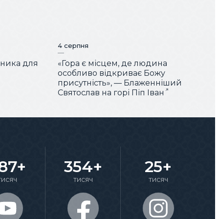
4 серпня
чника для
«Гора є місцем, де людина
особливо відкриває Божу
присутність», — Блаженніший
Святослав на горі Піп Іван
87+
354+
25+
тисяч
тисяч
тисяч