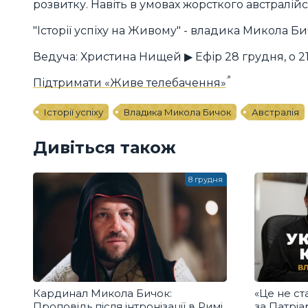
розвитку. Навіть в умовах жорсткого австралій
"Історії успіху на Живому" - владика Микола Би
Ведуча: Христина Нищей ▶ Ефір 28 грудня, о 21
Підтримати «Живе телебачення»
Історії успіху
Владика Микола Бичок
Австралія
Дивіться також
8 грудня
Кардинал Микола Бичок:
«Це не с
Проповідь після інтронізації в Римі
за Патріа