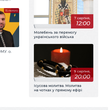
інтерв’ю
15 лютого
7 серпня,
12:00
\
Молебень за перемогу
українського війська
МУ. о.
9 серпня,
20:00
\
Ісусова молитва. Молитва
на чотках у прямому ефірі