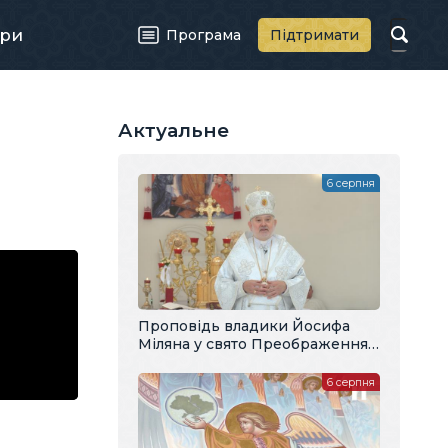
ри
Програма
Підтримати
Актуальне
6 серпня
Проповідь владики Йосифа
Міляна у свято Преображення
Господнього
6 серпня