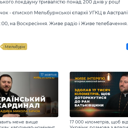
ського локдауну тривалістю понад 200 днів у році!
чок - єпископ Мельбурнської єпархії УГКЦ в Австралії
:00, на Воскресіння. Живе радіо і Живе телебачення.
Мельбурн
17 жовтня
тавить мене вище
17 000 кілометрів, щоб від
рха»: кардинал-номінант
України: розмова з влад