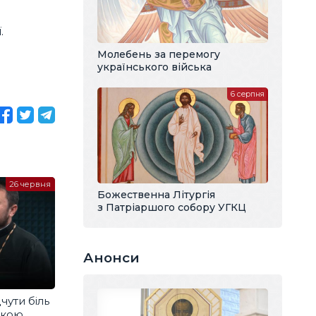
.
Молебень за перемогу
українського війська
6 серпня
26 червня
Божественна Літургія
з Патріаршого собору УГКЦ
Анонси
чути біль
икою