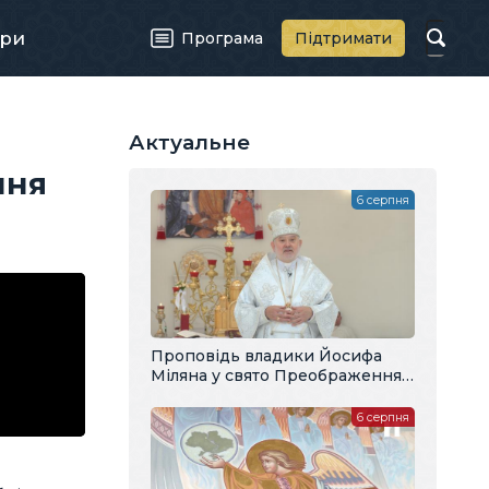
ри
Програма
Підтримати
Актуальне
ння
6 серпня
Проповідь владики Йосифа
Міляна у свято Преображення
Господнього
6 серпня