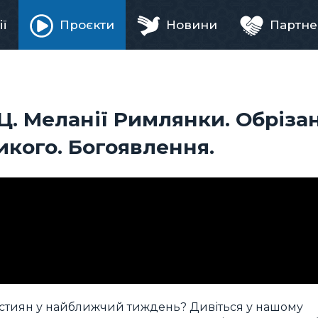
ії
Проєкти
Новини
Партне
ня
. Меланії Римлянки. Обріза
икого. Богоявлення.
християн у найближчий тиждень? Дивіться у нашому