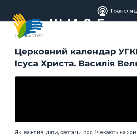
Живе
Трансляц
телебачен
13 січня 2022
Церковний календар УГКЦ
Ісуса Христа. Василія Вел
Які важливі дати, свята чи події чекають на 