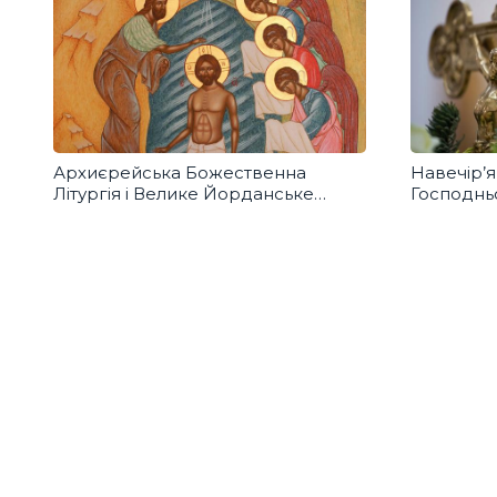
Архиєрейська Божественна
Навечір’
Літургія і Велике Йорданське
Господнь
освячення води на Дніпрі