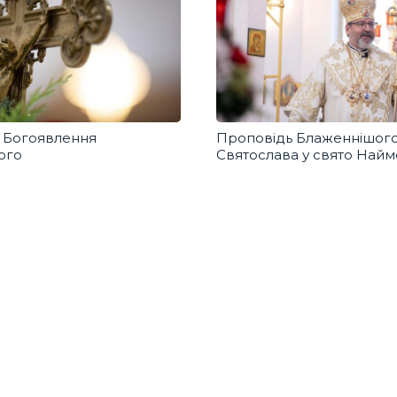
я Богоявлення
Проповідь Блаженнішог
ого
Святослава у свято Най
Господа Ісуса Христа