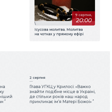
9 серпня,
20:00
\
Ісусова молитва. Молитва
на чотках у прямому ефірі
2 серпня
ина
Глава УГКЦ у Крилосі: «Важко
жу
знайти подібне місце в Україні,
нніший
де стільки років наш народ
ан
прикликає ім’я Матері Божої»