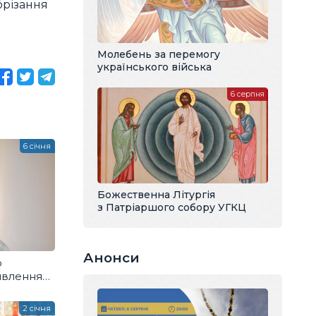
брізання
Молебень за перемогу
українського війська
6 серпня
6 січня
Божественна Літургія
з Патріаршого собору УГКЦ
Анонси
о
явлення
иста
2 січня