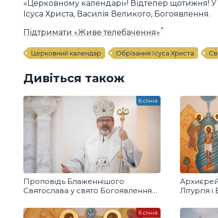
«Церковному календарі»! Відтепер щотижня! 
Ісуса Христа, Василія Великого, Богоявлення.
Підтримати «Живе телебачення»
Церковний календар
Обрізання Ісуса Христа
Св
Дивіться також
6 січня
Проповідь Блаженнішого
Архиєрей
Святослава у свято Богоявлення
Літургія 
Господнього
освячення
6 січня