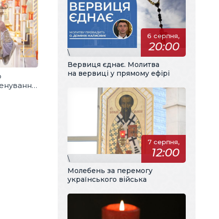
6 серпня,
20:00
\
Вервиця єднає. Молитва
на вервиці у прямому ефірі
о
менування
7 серпня,
12:00
\
Молебень за перемогу
українського війська