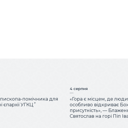
4 серпня
пископа-помічника для
«Гора є місцем, де люд
ї єпархії УГКЦ
особливо відкриває Бо
присутність», — Блаже
Святослав на горі Піп Ів