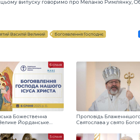
У цьому випуску говоримо про Меланію Римлянку, О
ятий Василій Великий
Богоявлення Господнє
6 січня
ська Божественна
Проповідь Блаженнішог
і Велике Йорданське
Святослава у свято Бого
 води на Дніпрі
Господа Нашого Ісуса Хр
5 січня