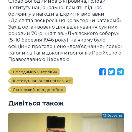
Слово Володимира В’ятровича, голови
Інституту національної пам’яті, під час
брифінгу з нагоди відкриття виставки
«До світла воскресіння крізь терни катакомб».
Захід організовано для вшанування сумних
роковин 70-річчя т. зв. «Львівського собору»
(8–10 березня 1946 року), на якому було
офіційно проголошено «возз’єднання» греко-
католиків Галицької митрополії з Російською
Православною Церквою.
Володимир В'ятрович
Інститут національної пам'яті
Львівський псевдособор
Дивіться також
12 березня