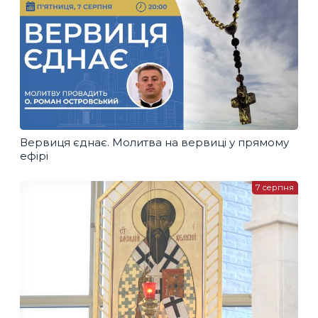
Вервиця єднає. Молитва на вервиці у прямому
ефірі
7 серпня