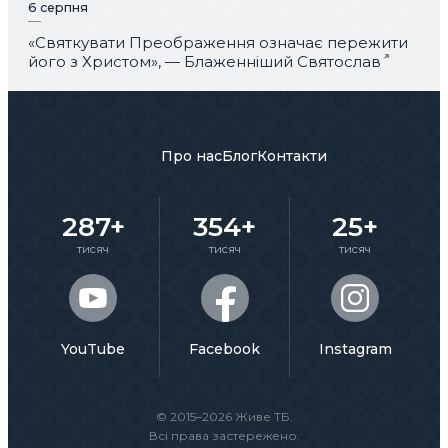
6 серпня
«Святкувати Преображення означає пережити
його з Христом», — Блаженніший Святослав
Про нас
Блог
Контакти
287+
354+
25+
тисяч
тисяч
тисяч
YouTube
Facebook
Instagram
© 2015–2026 Живе ТБ.
Всі права застережено.