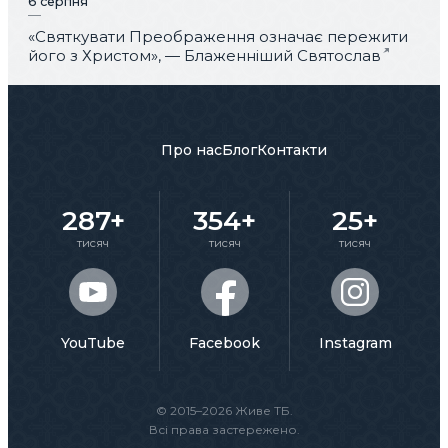
6 серпня
«Святкувати Преображення означає пережити
його з Христом», — Блаженніший Святослав
Про нас
Блог
Контакти
287+
354+
25+
тисяч
тисяч
тисяч
YouTube
Facebook
Instagram
© 2015–2026 Живе ТБ.
Всі права застережено.