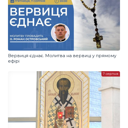
Вервиця єднає. Молитва на вервиці у прямому
ефірі
7 серпня