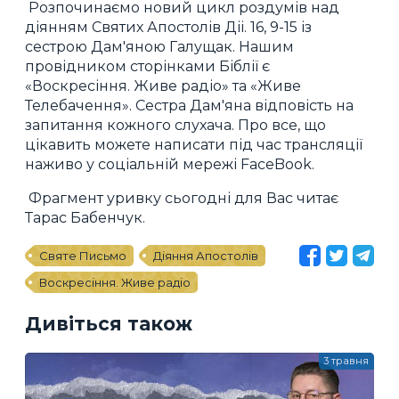
Розпочинаємо новий цикл роздумів над
діянням Святих Апостолів Діі. 16, 9-15 із
сестрою Дам'яною Галущак. Нашим
провідником сторінками Біблії є
«Воскресіння. Живе радіо» та «Живе
Телебачення». Сестра Дам'яна відповість на
запитання кожного слухача. Про все, що
цікавить можете написати під час трансляції
наживо у соціальній мережі FaceBook.
Фрагмент уривку сьогодні для Вас читає
Тарас Бабенчук.
Святе Письмо
Діяння Апостолів
Воскресіння. Живе радіо
Дивіться також
3 травня