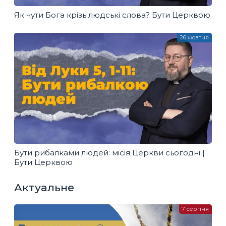
Як чути Бога крізь людські слова? Бути Церквою
26 жовтня
Бути рибалками людей: місія Церкви сьогодні |
Бути Церквою
Актуальне
7 серпня