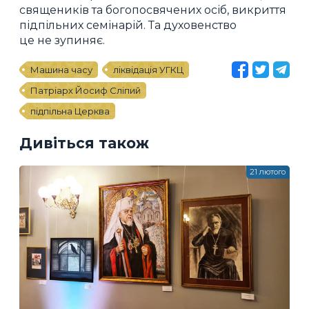
священиків та богопосвячених осіб, викриття
підпільних семінарій. Та духовенство
це не зупиняє.
Машина часу
ліквідація УГКЦ
Патріарх Йосиф Сліпий
підпільна Церква
Дивіться також
21 лютого