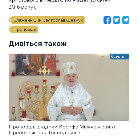
Христового в Неділю по Різдві (10 січня
2016 року).
Блаженніший Святослав Шевчук
Проповідь
Дивіться також
6 серпня
Проповідь владики Йосифа Міляна у свято
Преображення Господнього