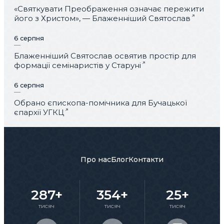
«Святкувати Преображення означає пережити
його з Христом», — Блаженніший Святослав
6 серпня
Блаженніший Святослав освятив простір для
формації семінаристів у Старуні
6 серпня
Обрано єпископа-помічника для Бучацької
єпархії УГКЦ
Про нас
Блог
Контакти
287+
354+
25+
тисяч
тисяч
тисяч