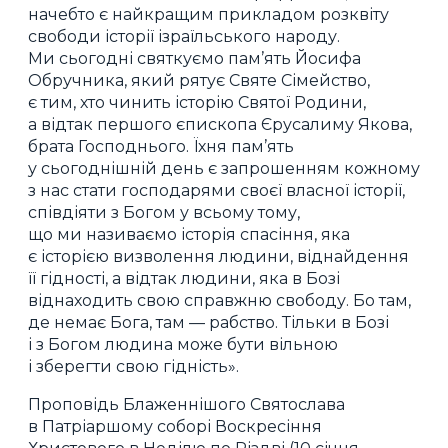
начебто є найкращим прикладом розквіту
свободи історії ізраїльського народу.
Ми сьогодні святкуємо пам’ять Йосифа
Обручника, який рятує Святе Сімейство,
є тим, хто чинить історію Святої Родини,
а відтак першого єпископа Єрусалиму Якова,
брата Господнього. Їхня пам’ять
у сьогоднішній день є запрошенням кожному
з нас стати господарями своєї власної історії,
співдіяти з Богом у всьому тому,
що ми називаємо історія спасіння, яка
є історією визволення людини, віднайдення
її гідності, а відтак людини, яка в Бозі
віднаходить свою справжню свободу. Бо там,
де немає Бога, там — рабство. Тільки в Бозі
і з Богом людина може бути вільною
і зберегти свою гідність».
Проповідь Блаженнішого Святослава
в Патріаршому соборі Воскресіння