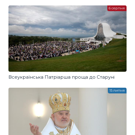
6 серпня
Всеукраїнська Патріарша проща до Старуні
15 липня