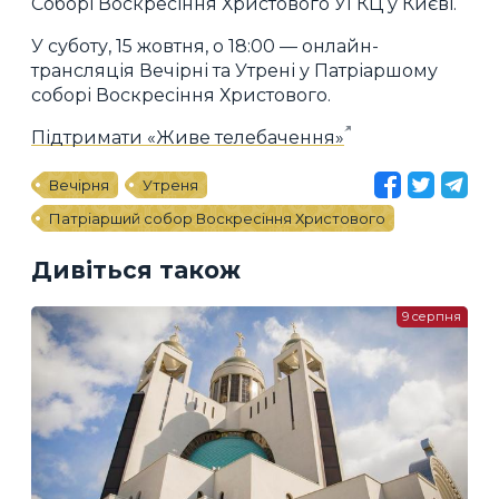
Соборі Воскресіння Христового УГКЦ у Києві.
У суботу, 15 жовтня, о 18:00 — онлайн-
трансляція Вечірні та Утрені у Патріаршому
соборі Воскресіння Христового.
Підтримати «Живе телебачення»
Вечірня
Утреня
Патріарший собор Воскресіння Христового
Дивіться також
9 серпня