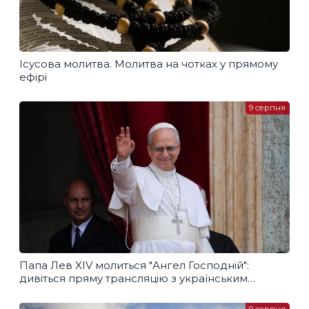
Ісусова молитва. Молитва на чотках у прямому
ефірі
9 серпня
Папа Лев XIV молиться "Ангел Господній":
дивіться пряму трансляцію з українським
перекладом