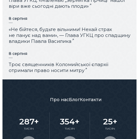
Глава УГКЦ: «Маленькі „зернятка гірчиці“ нашої
віри вже сьогодні дають плоди»
8 серпня
«Не бійтеся, будьте вільними! Нехай страх
не панує над вами», — Глава УГКЦ про спадщину
владики Павла Василика
8 серпня
Троє священників Коломийської єпархії
отримали право носити митру
Про нас
Блог
Контакти
287+
354+
25+
тисяч
тисяч
тисяч