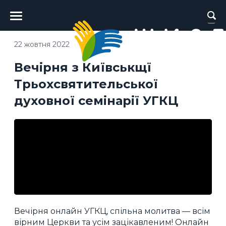
Головне
меню
22 жовтня 2022
Вечірня з Київськщї
Трьохсвятительської
духовної семінарії УГКЦ
Вечірня онлайн УГКЦ, спільна молитва — всім
вірним Церкви та усім зацікавленим! Онлайн