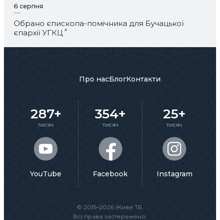
6 серпня
Обрано єпископа-помічника для Бучацької
єпархії УГКЦ
Про нас
Блог
Контакти
287+
354+
25+
тисяч
тисяч
тисяч
YouTube
Facebook
Instagram
© 2015–2026 Живе ТБ.
Всі права застережено.