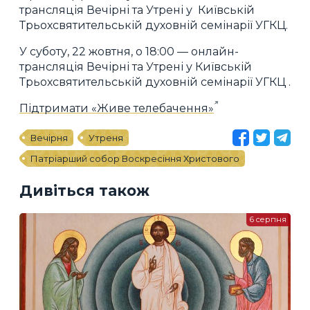
трансляція Вечірні та Утрені у Київській
Трьохсвятительській духовній семінарії УГКЦ.
У суботу, 22 жовтня, о 18:00 — онлайн-
трансляція Вечірні та Утрені у Київській
Трьохсвятительській духовній семінарії УГКЦ .
Підтримати «Живе телебачення»
Вечірня
Утреня
Патріарший собор Воскресіння Христового
Дивіться також
6 серпня