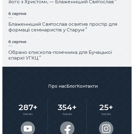
його з Христом», — Блаженніший Святослав
6 серпня
Блаженніший Святослав освятив простір для
формації семінаристів у Старуні
6 серпня
Обрано єпископа-помічника для Бучацької
єпархії УГКЦ
Про нас
Блог
Контакти
287+
354+
25+
тисяч
тисяч
тисяч