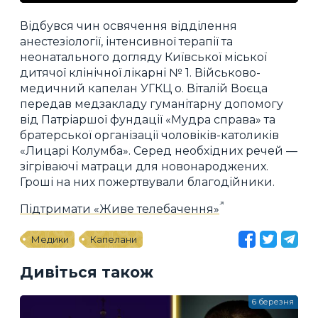
Відбувся чин освячення відділення
анестезіології, інтенсивної терапії та
неонатального догляду Київської міської
дитячої клінічної лікарні № 1. Військово-
медичний капелан УГКЦ о. Віталій Воєца
передав медзакладу гуманітарну допомогу
від Патріаршої фундації «Мудра справа» та
братерської організації чоловіків-католиків
«Лицарі Колумба». Серед необхідних речей —
зігріваючі матраци для новонароджених.
Гроші на них пожертвували благодійники.
Підтримати «Живе телебачення»
Медики
Капелани
Дивіться також
6 березня