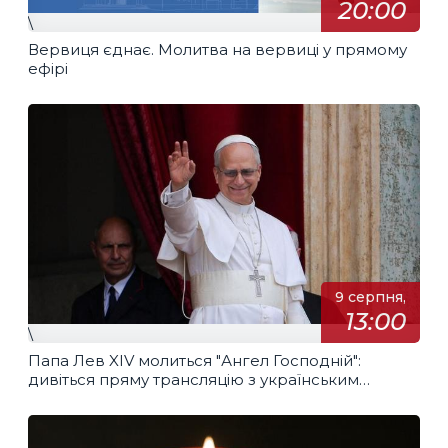
20:00
\
Вервиця єднає. Молитва на вервиці у прямому
ефірі
9 серпня,
13:00
\
Папа Лев XIV молиться "Ангел Господній":
дивіться пряму трансляцію з українським
перекладом