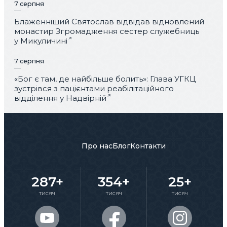
7 серпня
Блаженніший Святослав відвідав відновлений
монастир Згромадження сестер служебниць
у Микуличині
7 серпня
«Бог є там, де найбільше болить»: Глава УГКЦ
зустрівся з пацієнтами реабілітаційного
відділення у Надвірній
Про нас
Блог
Контакти
287+
354+
25+
тисяч
тисяч
тисяч