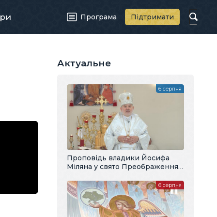
ри
Програма
Підтримати
Актуальне
6 серпня
Проповідь владики Йосифа
Міляна у свято Преображення
Господнього
6 серпня