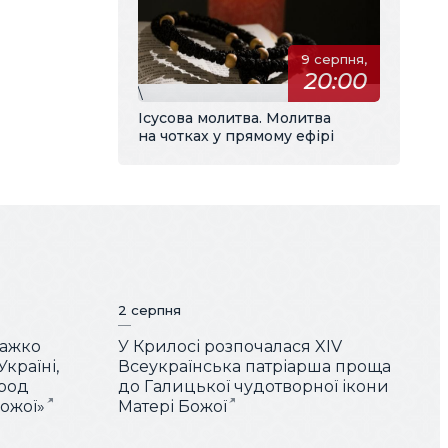
9 серпня,
20:00
\
Ісусова молитва. Молитва
на чотках у прямому ефірі
2 серпня
Важко
У Крилосі розпочалася XIV
країні,
Всеукраїнська патріарша проща
арод
до Галицької чудотворної ікони
Божої»
Матері Божої