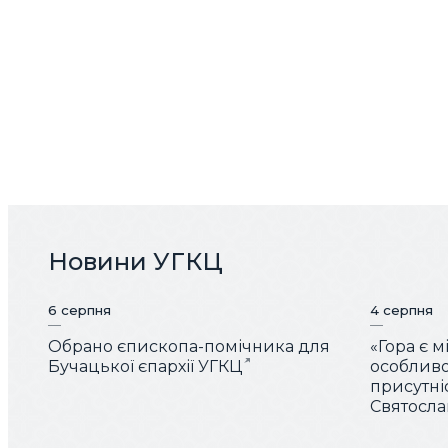
Новини УГКЦ
6 серпня
4 серпня
Обрано єпископа-помічника для
«Гора є 
Бучацької єпархії УГКЦ
особливо
присутні
Святослав