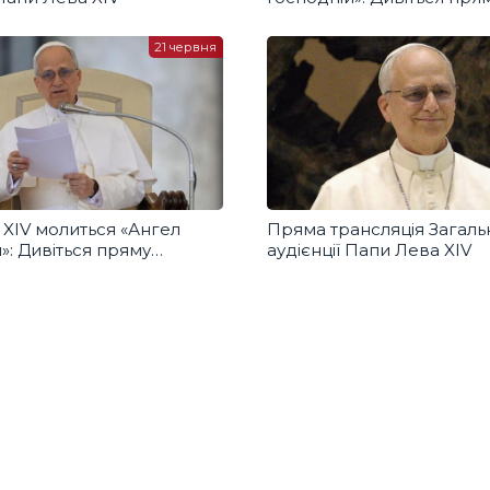
трансляцію з українськи
перекладом
21 червня
 XIV молиться «Ангел
Пряма трансляція Загаль
»: Дивіться пряму
аудієнції Папи Лева XIV
ю з українським
дом