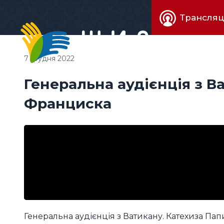
Живе
Трансляц
телебачен
7 грудня 2022
Генеральна аудієнція з В
Франциска
Генеральна аудієнція з Ватикану. Катехиза Па