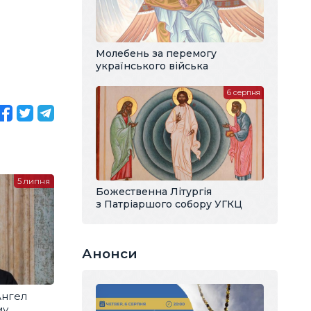
Молебень за перемогу
українського війська
6 серпня
5 липня
Божественна Літургія
з Патріаршого собору УГКЦ
Анонси
Ангел
му