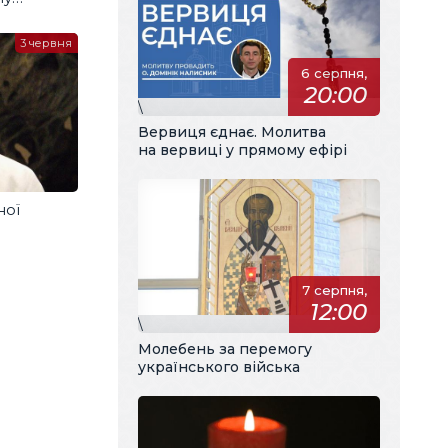
м
3 червня
6 серпня,
20:00
\
Вервиця єднає. Молитва
на вервиці у прямому ефірі
ної
7 серпня,
12:00
\
Молебень за перемогу
українського війська