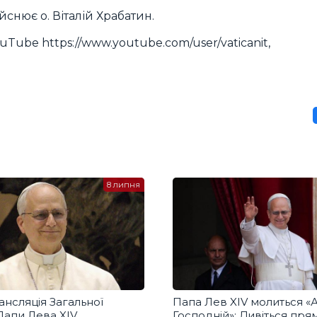
снює о. Віталій Храбатин.
uTube https://www.youtube.com/user/vaticanit,
8 липня
нсляція Загальної
Папа Лев XIV молиться «
 Папи Лева XIV
Господній»: Дивіться пря