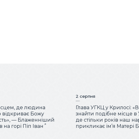
2 серпня
місцем, де людина
Глава УГКЦ у Крилосі: «
 відкриває Божу
знайти подібне місце в У
сть», — Блаженніший
де стільки років наш н
 на горі Піп Іван
прикликає ім’я Матері 