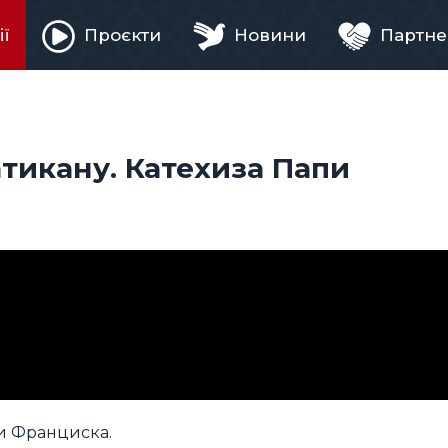
ії
Проєкти
Новини
Партне
ня
атикану. Катехиза Папи
пи Франциска.