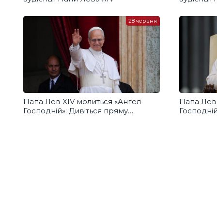
28 червня
Папа Лев XIV молиться «Ангел
Папа Лев
Господній»: Дивіться пряму
Господній
трансляцію з українським
трансляці
перекладом
перекла