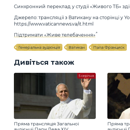
Синхронний переклад у студії «Живого ТБ» здій
Джерело: трансляції з Ватикану на сторінці у Yo
https://www.vaticannews.va/it.html
Підтримати «Живе телебачення»
Генеральна аудієнція
Ватикан
Папа Франциск
Дивіться також
5 серпня
Пряма трансляція Загальної
Пряма тра
аудієнції Папи Лева XIV
аудієнції