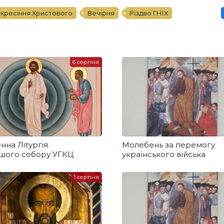
кресіння Христового
Вечірня
Різдво ГНІХ
6 серпня
нна Літургія
Молебень за перемогу
ршого собору УГКЦ
українського війська
1 серпня