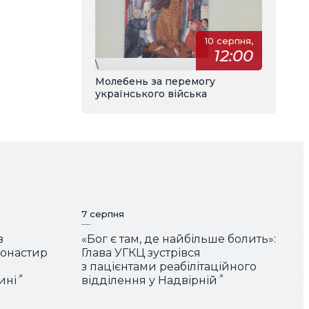
10 серпня,
12:00
\
Молебень за перемогу
українського війська
7 серпня
в
«Бог є там, де найбільше болить»:
монастир
Глава УГКЦ зустрівся
з пацієнтами реабілітаційного
ині
відділення у Надвірній