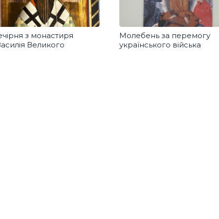
ечірня з монастиря
Молебень за перемогу
Василія Великого
українського війська