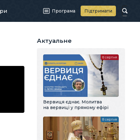
ри
Програма
Підтримати
Актуальне
8 серпня
Вервиця єднає. Молитва
на вервиці у прямому ефірі
8 серпня