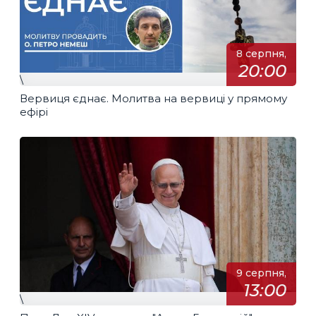
8 серпня,
20:00
\
Вервиця єднає. Молитва на вервиці у прямому
ефірі
9 серпня,
13:00
\