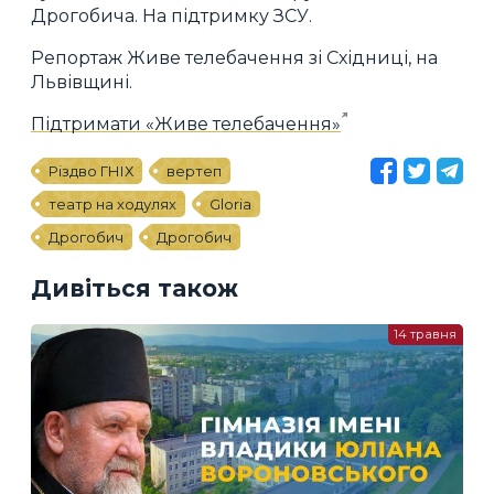
Дрогобича. На підтримку ЗСУ.
Репортаж Живе телебачення зі Східниці, на
Львівщині.
Підтримати «Живе телебачення»
Різдво ГНІХ
вертеп
театр на ходулях
Gloria
Дрогобич
Дрогобич
Дивіться також
14 травня