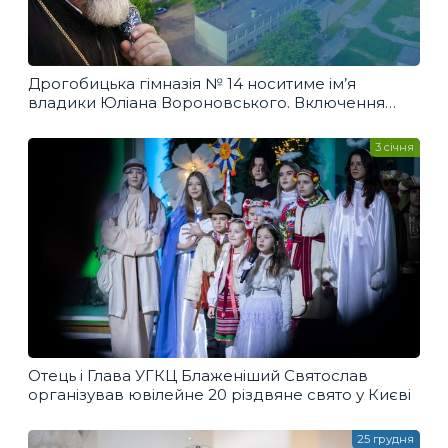
Дрогобицька гімназія № 14 носитиме ім’я
владики Юліана Вороновського. Включення
наживо
3 січня
Отець і Глава УГКЦ Блаженіший Святослав
організував ювілейне 20 різдвяне свято у Києві
25 грудня