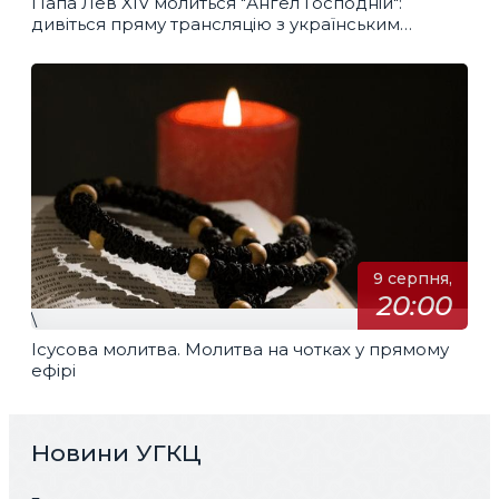
Папа Лев XIV молиться "Ангел Господній":
дивіться пряму трансляцію з українським
перекладом
9 серпня,
20:00
\
Ісусова молитва. Молитва на чотках у прямому
ефірі
Новини УГКЦ